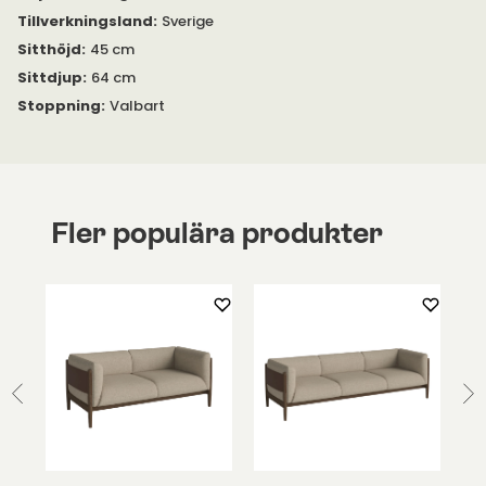
är intresserad.
Tillverkningsland
:
Sverige
Sitthöjd
:
45 cm
Benen till soffan kan väljas i aluminium eller svart metall.
Sittdjup
:
64 cm
Maxx finns även som fåtölj
och hittas under egen produkt
Stoppning
:
Valbart
här på hemsidan.
Fler populära produkter