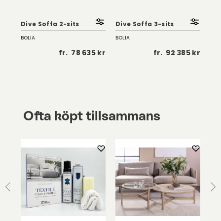
Dive Soffa 2-sits
Dive Soffa 3-sits
Div
BOLIA
BOLIA
BOL
 kr
fr.
78 635 kr
fr.
92 385 kr
Ofta köpt tillsammans