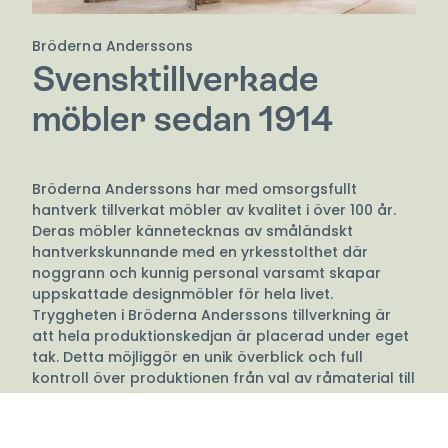
Bröderna Anderssons
Svensktillverkade
möbler sedan 1914
Bröderna Anderssons har med omsorgsfullt
hantverk tillverkat möbler av kvalitet i över 100 år.
Deras möbler kännetecknas av småländskt
hantverkskunnande med en yrkesstolthet där
noggrann och kunnig personal varsamt skapar
uppskattade designmöbler för hela livet.
Tryggheten i Bröderna Anderssons tillverkning är
att hela produktionskedjan är placerad under eget
tak. Detta möjliggör en unik överblick och full
kontroll över produktionen från val av råmaterial till
sista sömmen vilket garanterar en högkvalitativ
sittmöbel med lång livstid.