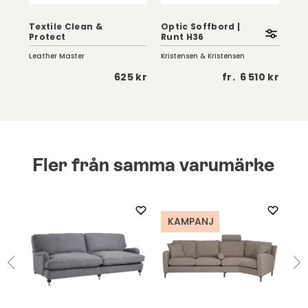
Textile Clean &
Optic Soffbord |
Eag
Protect
Runt H36
Vi
Leather Master
Kristensen & Kristensen
Birg
 kr
625 kr
fr.
6 510 kr
Fler från samma varumärke
KAMPANJ