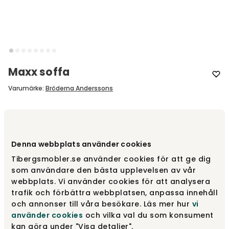
Maxx soffa
Varumärke
:
Bröderna Anderssons
Designa själv
Denna webbplats använder cookies
Gör dina val
Tibergsmobler.se använder cookies för att ge dig
som användare den bästa upplevelsen av vår
fr.
21 940 kr
webbplats. Vi använder cookies för att analysera
trafik och förbättra webbplatsen, anpassa innehåll
och annonser till våra besökare. Läs mer hur
vi
Gör dina val
använder cookies
och vilka val du som konsument
kan göra under "Visa detaljer".
Fri frakt över 1.500 kr
Prisgaranti