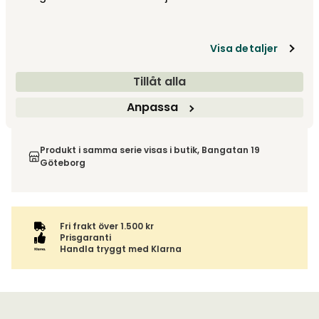
Visa detaljer
Tillåt alla
Leveranstid ca 4-6 v.
Fri frakt över 1 500 kr
Anpassa
Välj utförande via 'Gör dina val' för fraktinformation på din
Returinformation
kombination.
Du beställer produkten efter dina val och omfattas därför
inte av ångerrätten.
Produkt i samma serie visas i butik, Bangatan 19
Göteborg
Fri frakt över 1.500 kr
Prisgaranti
Handla tryggt med Klarna