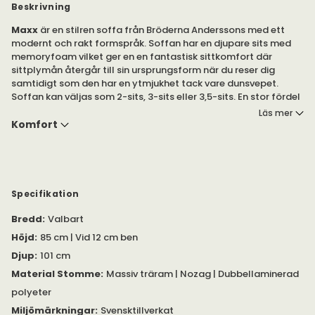
Beskrivning
Maxx
är en stilren soffa från Bröderna Anderssons med ett
modernt och rakt formspråk. Soffan har en djupare sits med
memoryfoam vilket ger en en fantastisk sittkomfort där
sittplymån återgår till sin ursprungsform när du reser dig
samtidigt som den har en ytmjukhet tack vare dunsvepet.
Soffan kan väljas som 2-sits, 3-sits eller 3,5-sits. En stor fördel
är också att plymåerna är vändbara då de är stoppade och
Läs mer
klädda på båda sidor. En riktigt fin kvalitetssoffa till mycket
Komfort
förmånligt pris. Två svankkuddar ingår också.
Bröderna Anderssons tillverkar svenskproducerade
stoppmöbler av mycket hög kvalitet. Oavsett om du önskar en
lädersoffa eller tygsoffa kan Maxx anpassas efter dina
Specifikation
önskemål.
Bredd
:
Valbart
Soffan Maxx är ett utmärkt alternativ för dig som önskar en
Höjd
:
85 cm | Vid 12 cm ben
kvalitetssoffa med hög komfort som håller över tid.
Djup
:
101 cm
Formspråket är enkelt och elegant vilket passar bra i olika hem
och inredningsstilar.
Material Stomme
:
Massiv träram | Nozag | Dubbellaminerad
polyeter
Till soffan ingår 2 st svankkuddar. Önskas avvikande tyg på
Miljömärkningar
:
Svensktillverkat
dessa tillkommer ett pristillägg, vänligen kontakta oss om du