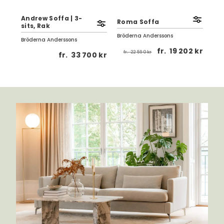
Andrew Soffa | 3-
Roma Soffa
sits, Rak
Pig
Bröderna Anderssons
Bröderna Anderssons
Brö
fr.
19 202 kr
fr.
22 590 kr
 kr
fr.
33 700 kr