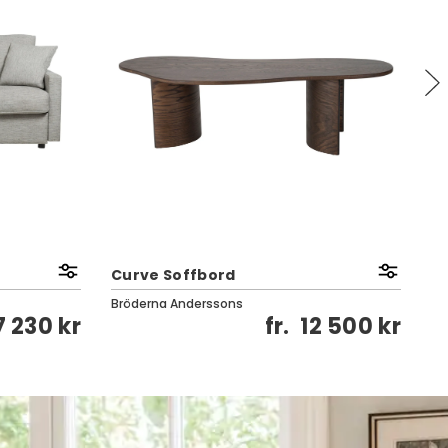
Curve Soffbord
Al
Bröderna Anderssons
Br
7 230 kr
fr.
12 500 kr