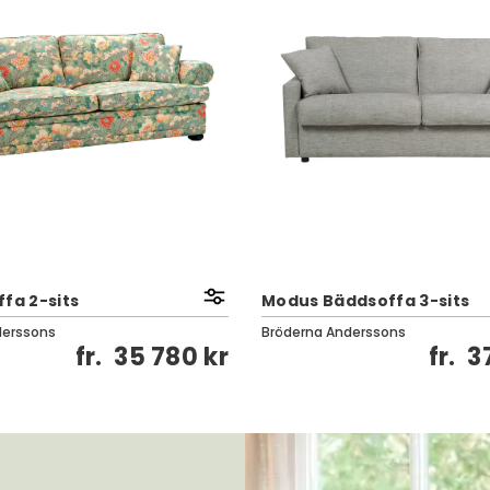
fa 2-sits
Modus Bäddsoffa 3-sits
derssons
Bröderna Anderssons
fr.
35 780 kr
fr.
3