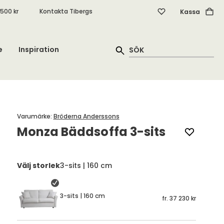
.500 kr
Kontakta Tibergs
Kassa
e
Inspiration
Varumärke
:
Bröderna Anderssons
Monza Bäddsoffa 3-sits
Välj storlek
3-sits | 160 cm
3-sits | 160 cm
fr.
37 230 kr