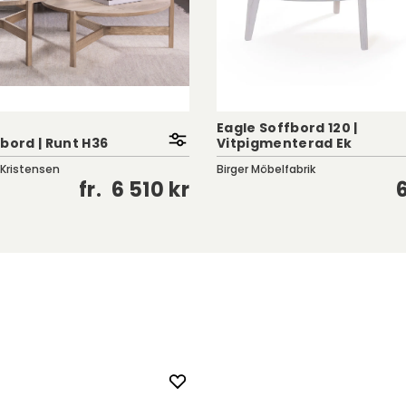
Eagle Soffbord 120 |
bord | Runt H36
Vitpigmenterad Ek
 Kristensen
Birger Möbelfabrik
fr.
6 510 kr