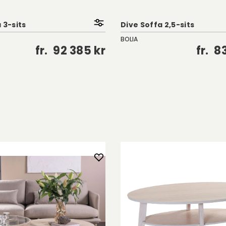
 3-sits
Dive Soffa 2,5-sits
BOLIA
fr.
92 385 kr
fr.
83