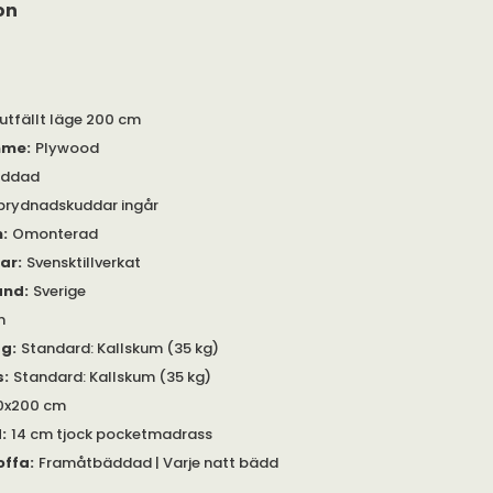
on
 utfällt läge 200 cm
mme
:
Plywood
äddad
prydnadskuddar ingår
m
:
Omonterad
gar
:
Svensktillverkat
and
:
Sverige
m
gg
:
Standard: Kallskum (35 kg)
s
:
Standard: Kallskum (35 kg)
0x200 cm
d
:
14 cm tjock pocketmadrass
offa
:
Framåtbäddad | Varje natt bädd