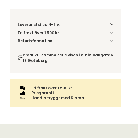
Leveranstid ca 4-6 v.
Fri frakt över 1 500 kr
Välj utförande via 'Gör dina val' för
Returinformation
fraktinformation på din kombination.
Du beställer produkten efter dina val och
omfattas därför inte av ångerrätten.
Produkt i samma serie visas i butik, Bangatan
19 Göteborg
Fri frakt över 1.500 kr
Prisgaranti
Handla tryggt med Klarna