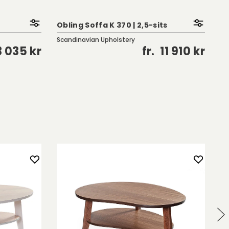
Obling Soffa K 370 | 2,5-sits
Ox
Scandinavian Upholstery
Br
 035 kr
fr.
11 910 kr