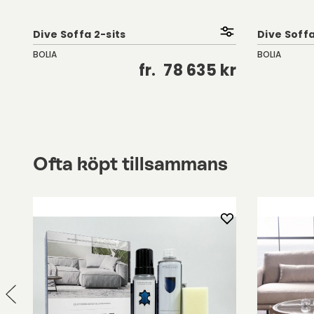
Dive Soffa 2-sits
Dive Soffa
BOLIA
BOLIA
kr
fr.
78 635 kr
Ofta köpt tillsammans