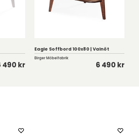
Eagle Soffbord 100x80 | Valnöt
M
Birger Möbelfabrik
Cl
6 490 kr
6 490 kr