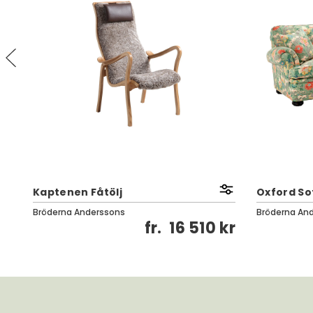
Kaptenen Fåtölj
Oxford Sof
Bröderna Anderssons
Bröderna An
kr
fr.
16 510 kr