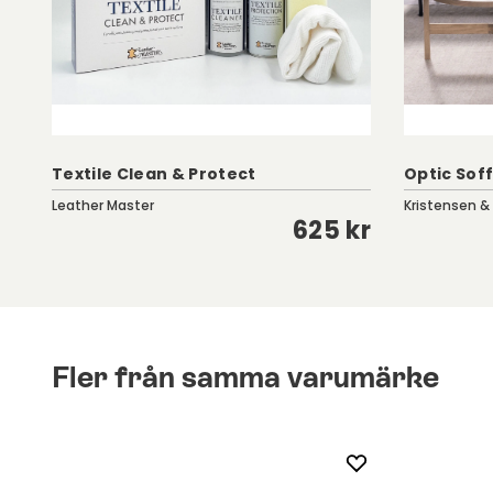
Textile Clean & Protect
Optic Soff
Leather Master
Kristensen &
kr
625 kr
Fler från samma varumärke