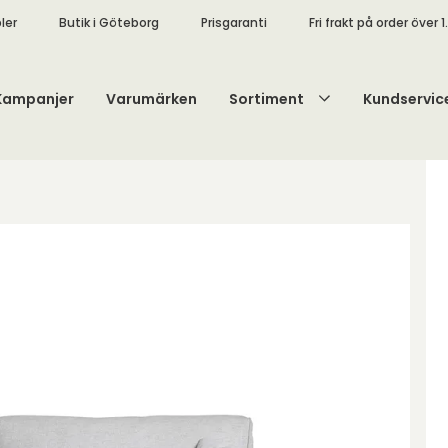
ler
Butik i Göteborg
Prisgaranti
Fri frakt på order över 1
Kampanjer
Varumärken
Sortiment
Kundservic