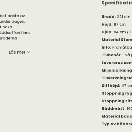
Specifikati
det bästa av
Bredd
:
221 cm
 under dagen,
Höjd
:
87 cm
 tjocka
Djup
:
94 cm / I
äddsoffan finns
 Bröderna
Material Sto
Info
:
Framåtb
Läs mer
Tillbehör
:
Två 
kt av
 uppbyggda
Levereras so
er tjocka
Miljömärknin
 för optimal
d en elegant
Tillverkningsl
enkel hantering.
Sitthöjd
:
47 c
Stoppning ry
re kostnad, som
rullbar. Då är
Stoppning sit
Bäddmått
:
16
Material bäd
Typ av bädds