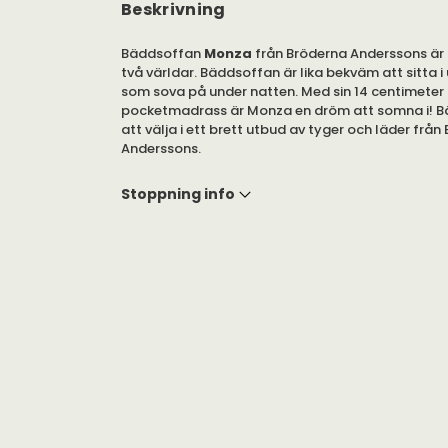
Beskrivning
Bäddsoffan
Monza
från Bröderna Anderssons är 
två världar. Bäddsoffan är lika bekväm att sitta i
som sova på under natten. Med sin 14 centimeter
pocketmadrass är Monza en dröm att somna i! B
att välja i ett brett utbud av tyger och läder från
Anderssons.
En stoppning med kärna av kallskum och ett ytski
Stoppning info
sjöfågelfjäder och dun som ger denna exklusivt
bäddsoffa allra högsta komfort. Den 14 centimet
madrassen är fylld med följsamma pocketresårer
komfort. Konstruktionen är av bästa kvalitet, me
och smidig fällning där plymåerna sitter kvar för 
Funktionen ”Mover” finns som tillval mot en mind
med ett enkelt handgrepp gör att bäddsoffan blir 
den smidig att flytta vid städning!