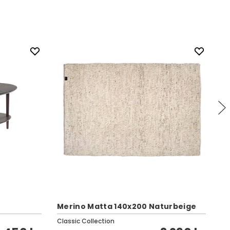
Merino Matta 140x200 Naturbeige
Ru
Classic Collection
Cl