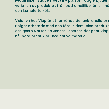
Pedalhinken sådde fröet till Vipp, som idag erbjuder
variation av produkter: från badrumstillbehör, till m
och kompletta kök.
Visionen hos Vipp är att använda de funktionella pri
Holger arbetade med och föra in dem i sina produkt
designern Morten Bo Jensen i spetsen designar Vipp 
hållbara produkter i kvalitativa material.