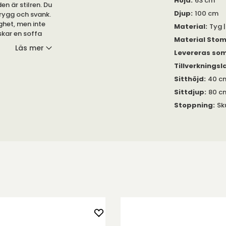
Höjd
:
63 cm
en är stilren. Du
Djup
:
100 cm
rygg och svank.
ghet, men inte
Material
:
Tyg |
skar en soffa
Material Sto
Läs mer
Levereras so
verkad av stål,
Tillverkningsl
fjäder ger ett
Sitthöjd
:
40 c
Sittdjup
:
80 c
r utan kuddar,
Stoppning
:
Sk
dast montera
d aluminium med
lrena bord Vipp