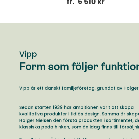
kr
fr.
6 510 kr
Vipp
Form som följer funktio
Vipp är ett danskt familjeföretag, grundat av Holger 
Sedan starten 1939 har ambitionen varit att skapa
kvalitativa produkter i tidlös design. Samma år ska
Holger Nielsen den första produkten i sortimentet, d
klassiska pedalhinken, som än idag finns till försäljn