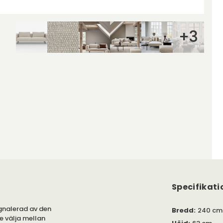
+
3
Specifikati
ignalerad av den
Bredd
:
240 cm
e välja mellan