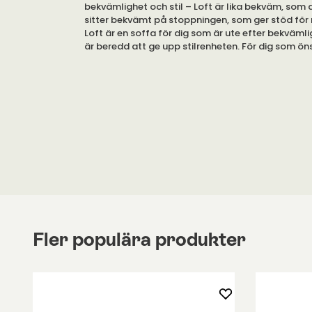
bekvämlighet och stil – Loft är lika bekväm, som d
sitter bekvämt på stoppningen, som ger stöd för 
Loft är en soffa för dig som är ute efter bekvämli
är beredd att ge upp stilrenheten. För dig som ön
utöver det vanliga.
Soffan har en stabil konstruktion. Stommen är till
och trä. Stoppningen av skum, polyfiber och natur
följsamt stöd åt svanken.
De två kuddarna ingår. Sittdjupet är 80 centimete
50 centimeter med kuddar.
Soffan är monterad vid leverans. Du behöver en
benen. De är tillverkade av svart, pulverlackera
fot av rostfritt stål.
Du kan kombinera Vipp 610 Loft med ett av de sti
Fler populära produkter
erbjuder. Får vi föreslå
Vipp 425 Coffee Table
?