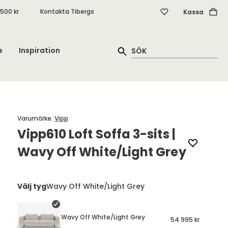
.500 kr
Kontakta Tibergs
Kassa
e
Inspiration
Varumärke
:
Vipp
Vipp610 Loft Soffa 3-sits |
Wavy Off White/Light Grey
Välj tyg
Wavy Off White/Light Grey
Wavy Off White/Light Grey
54 995 kr