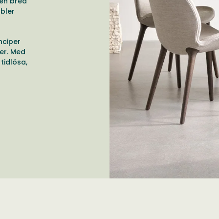
 en bred
öbler
nciper
er. Med
tidlösa,