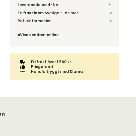
Leveranstid ca 4-6 v.
Fri frakt inom Sverige - läs mer
Denna vara skickas till din port/tomtgräns. Innan
Returinformation
leverans blir du aviserad om vilken tidpunkt
Du beställer produkten efter dina val och
leveransen beräknas. Beställs varan ihop med
omfattas därför inte av ångerrätten.
Visas endast online
andra produkter skickas hela ordern tillsammans.
Fri frakt över 1.500 kr
Prisgaranti
Handla tryggt med Klarna
on