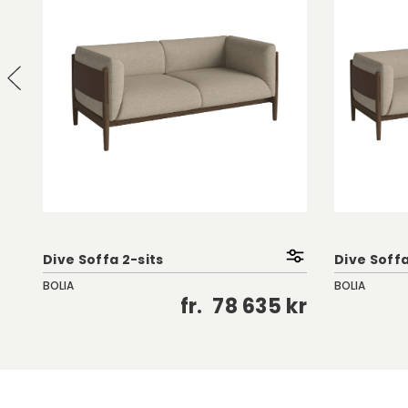
Dive Soffa 2-sits
Dive Soffa
BOLIA
BOLIA
kr
fr.
78 635 kr