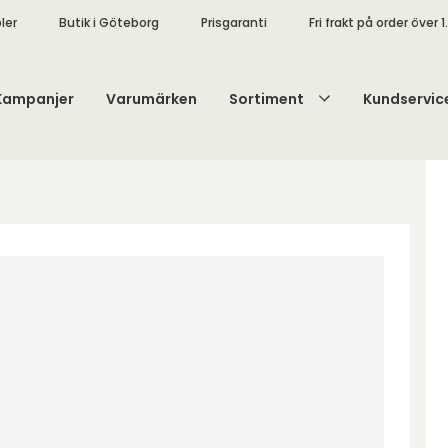
ler
Butik i Göteborg
Prisgaranti
Fri frakt på order över 1
Kampanjer
Varumärken
Sortiment
Kundservic