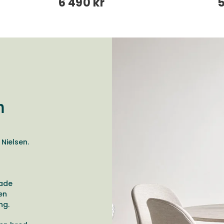
6 490 kr
5
n
Nielsen.
pade
en
ing.