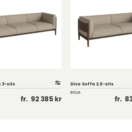
 3-sits
Dive Soffa 2,5-sits
BOLIA
fr.
92 385 kr
fr.
83