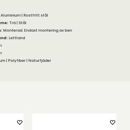
 Aluminium | Rostfritt stål
mme
:
Trä | Stål
m
:
Monterad. Endast montering av ben
and
:
Lettland
m
m
um | Polyfiber | Naturfjäder