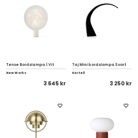
Tense Bordslampa | Vit
Taj Mini bordslampa Svart
New Works
Kartell
3 645 kr
3 250 kr