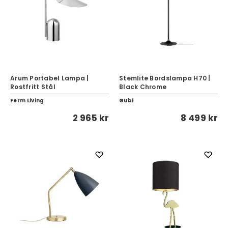
Arum Portabel Lampa |
Stemlite Bordslampa H70 |
Rostfritt Stål
Black Chrome
Ferm Living
Gubi
2 965 kr
8 499 kr