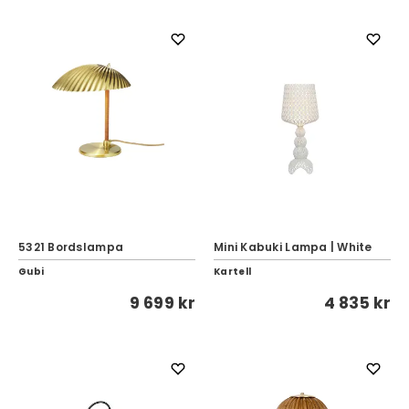
5321 Bordslampa
Mini Kabuki Lampa | White
Gubi
Kartell
9 699 kr
4 835 kr