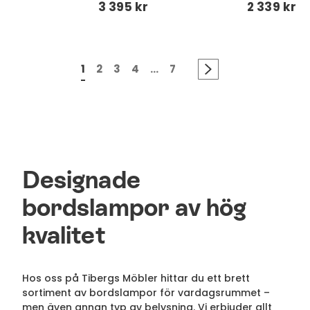
3 395 kr
2 339 kr
1
2
3
4
...
7
Designade
bordslampor av hög
kvalitet
Hos oss på Tibergs Möbler hittar du ett brett
sortiment av bordslampor för vardagsrummet –
men även annan typ av belysning. Vi erbjuder allt