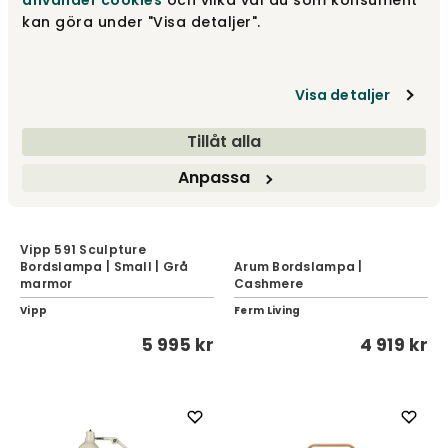
använder cookies
och vilka val du som konsument
kan göra under "Visa detaljer".
Visa detaljer
Tillåt alla
Anpassa
Vipp 591 Sculpture
Bordslampa | Small | Grå
Arum Bordslampa |
marmor
Cashmere
Vipp
Ferm Living
5 995 kr
4 919 kr