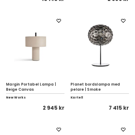
Margin Portabel Lampa |
Planet bordslampa med
Beige Canvas
pelare | Smoke
New Works
Kartell
2 945 kr
7 415 kr