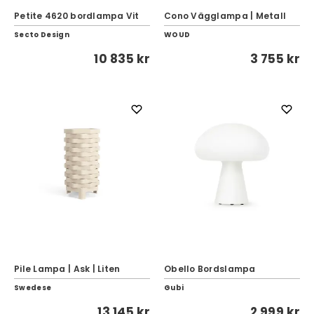
Petite 4620 bordlampa Vit
Cono Vägglampa | Metall
Secto Design
WOUD
10 835 kr
3 755 kr
Pile Lampa | Ask | Liten
Obello Bordslampa
Swedese
Gubi
13 145 kr
2 999 kr