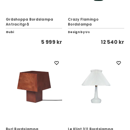
Gräshoppa Bordslampa
Crazy Flamingo
Antracitgrå
Bordslampa
Gubi
Design by Us
5 999 kr
12 540 kr
Burl Bordslampa
Le Klint 311 Bordslampa