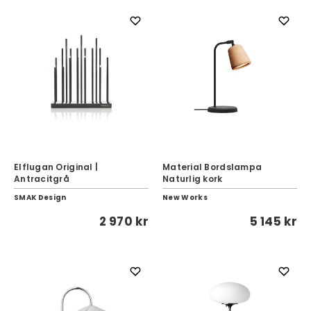
Elflugan Original |
Material Bordslampa
Antracitgrå
Naturlig kork
SMAK Design
New Works
2 970 kr
5 145 kr