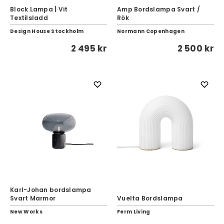
Block Lampa | Vit
Amp Bordslampa Svart /
Textilsladd
Rök
Design House Stockholm
Normann Copenhagen
2 495 kr
2 500 kr
Karl-Johan bordslampa
Svart Marmor
Vuelta Bordslampa
New Works
Ferm Living