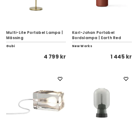
Multi-Lite Portabel Lampa |
Karl-Johan Portabel
Mässing
Bordslampa | Earth Red
Gubi
New Works
4 799 kr
1 445 kr