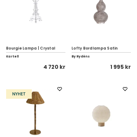
Bourgie Lampa | Crystal
Lofty Bordlampa Satin
Kartell
By Rydéns
4 720 kr
1 995 kr
NYHET