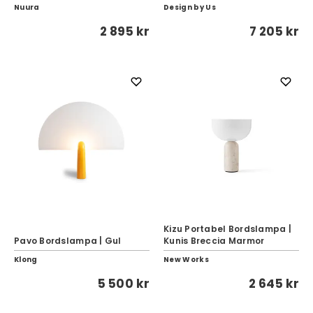
Nuura
Design by Us
2 895 kr
7 205 kr
Kizu Portabel Bordslampa |
Pavo Bordslampa | Gul
Kunis Breccia Marmor
Klong
New Works
5 500 kr
2 645 kr