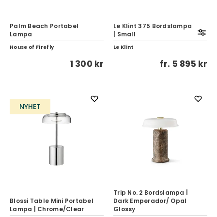
Palm Beach Portabel
Le Klint 375 Bordslampa
Lampa
| Small
House of Firefly
Le Klint
1 300 kr
fr.
5 895 kr
NYHET
Trip No. 2 Bordslampa |
Blossi Table Mini Portabel
Dark Emperador/ Opal
Lampa | Chrome/Clear
Glossy