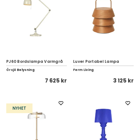
PJ60 Bordslampa Varmgrå
Luver Portabel Lampa
Örsjö Belysning
Ferm Living
7 625 kr
3 125 kr
NYHET