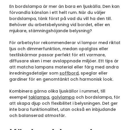
En bordslampa är mer än bara en ljuskälla. Den kan
förvandla känslan i ett helt rum. När du väljer
bordslampa, tänk först på vad du vill ha den till.
Behöver du arbetsbelysning vid bordet, eller en
mjukare, stämningshöjande belysning?
För arbetsytor rekommenderar vi lampor med riktat
ljus och dimmerfunktion, medan opalglas eller
textilskärmar passar perfekt för ett varmare,
diffusare sken i mer avslappnade miljöer. Ett tips är
att matcha lampans material eller färg med andra
inredningsdetaljer som
soffbord
, speglar eller
gardiner för en genomtänkt och harmonisk look.
Kombinera gärna olika ljuskällor i rummet, till
exempel
taklampa
,
golvlampa
och bordslampa, för
att skapa djup och flexibilitet i belysningen. Det ger
inte bara funktionalitet, utan också en inbjudande
och balanserad atmosfär.