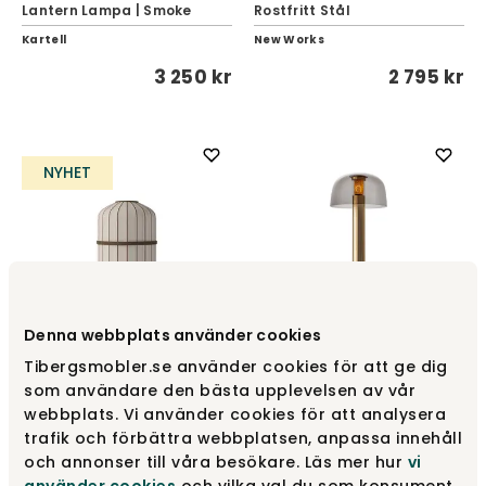
Lantern Lampa | Smoke
Rostfritt Stål
Kartell
New Works
3 250 kr
2 795 kr
NYHET
Denna webbplats använder cookies
Tibergsmobler.se använder cookies för att ge dig
Lucén Bordslampa |
Humble Two Bordslampa |
som användare den bästa upplevelsen av vår
Mörkoljad Ek
Guld | Rökt Glas
webbplats. Vi använder cookies för att analysera
BOLIA
Humble
trafik och förbättra webbplatsen, anpassa innehåll
och annonser till våra besökare. Läs mer hur
vi
11 165 kr
2 150 kr