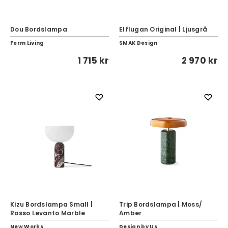
Dou Bordslampa
Elflugan Original | Ljusgrå
Ferm Living
SMAK Design
1 715 kr
2 970 kr
Kizu Bordslampa Small |
Trip Bordslampa | Moss/
Rosso Levanto Marble
Amber
New Works
Design by Us