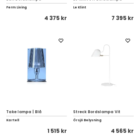
Ferm Living
Le Klint
4 375 kr
7 395 kr
Take lampa | Blå
Streck Bordslampa Vit
Kartell
Örsjö Belysning
1 515 kr
4 565 kr