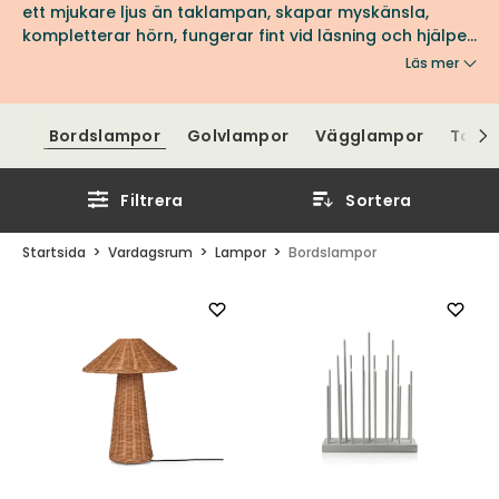
ett mjukare ljus än taklampan, skapar myskänsla,
kompletterar hörn, fungerar fint vid läsning och hjälper
till att lyfta fram inredningsdetaljer. En lampa i
Läs mer
vardagsrummet bör harmonisera både stilmässigt och
i proportion med rummets övriga möbler och
inredning. Välj bland olika material som marmor, glas,
Bordslampor
Golvlampor
Vägglampor
Takl
mässing eller svart och vit metall för att skapa den
perfekta atmosfären. Vi har varumärken du kan lita på,
med både form och funktion i fokus.
Filtrera
Sortera
Startsida
Vardagsrum
Lampor
Bordslampor