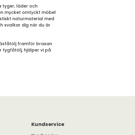
a tyger, läder och
är en mycket omtyckt möbel
stiskt naturmaterial med
h svalkar dig när du är
äsfåtölj framför brasan
r tygfåtölj, hjälper vi på
Kundservice