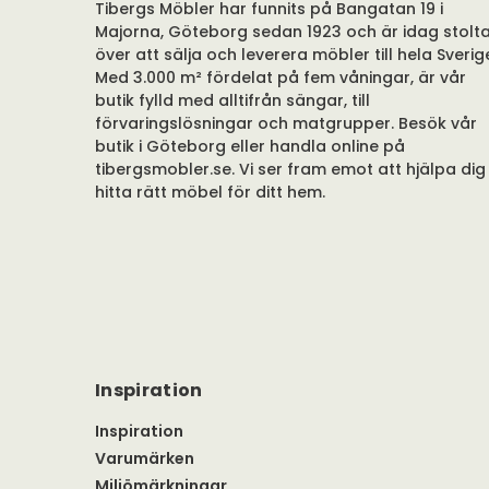
Tibergs Möbler har funnits på Bangatan 19 i
Majorna, Göteborg sedan 1923 och är idag stolt
över att sälja och leverera möbler till hela Sverig
Med 3.000 m² fördelat på fem våningar, är vår
butik fylld med alltifrån sängar, till
förvaringslösningar och matgrupper. Besök vår
butik i Göteborg eller handla online på
tibergsmobler.se. Vi ser fram emot att hjälpa dig
hitta rätt möbel för ditt hem.
Inspiration
Inspiration
Varumärken
Miljömärkningar