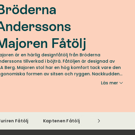
Bröderna
Anderssons
Majoren Fåtölj
ajoren är en härlig designfåtölj från Bröderna
nderssons tillverkad i böjträ. Fåtöljen är designad av
Majoren stol har en hög komfort tack vare den
rgonomiska formen av sitsen och ryggen. Nackkudden
r justerbar och kan anpassas efter kroppslängd.
Läs mer
viktfunktionen ger en avslappnande sittkomfort där
åtöljen får ett behagligt gung.
Furiren Fåtölj
Kaptenen Fåtölj