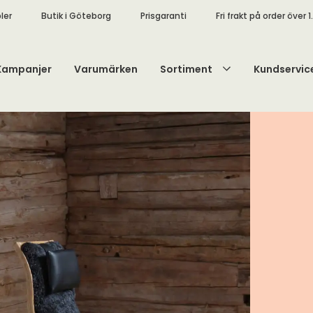
ler
Butik i Göteborg
Prisgaranti
Fri frakt på order över 1
Kampanjer
Varumärken
Sortiment
Kundservic