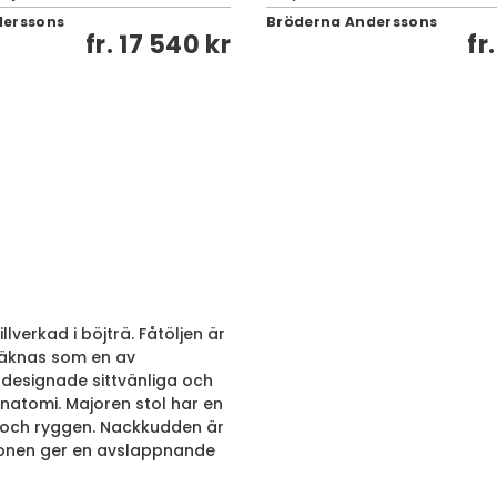
derssons
Bröderna Anderssons
fr.
17 540 kr
fr
lverkad i böjträ. Fåtöljen är
räknas som en av
 designade sittvänliga och
natomi. Majoren stol har en
 och ryggen. Nackkudden är
tionen ger en avslappnande