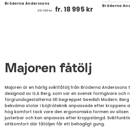
Bröderna Anderssons
Bröderna An
fr.
18 995 kr
25 130 kr
Majoren fåtölj
Majoren är en härlig sviktfåtölj från Bröderna Anderssons til
designad av G.A Berg, som var en svensk formgivare och 
förgrundsgestalterna till begreppet Swedish Modern. Berg
bekväma stolar i böjträteknik anpassade efter kroppens a
hög komfort tack vare den ergonomiska formen av sitsen
justerbar och kan anpassas efter kroppslängd. Sviktfunk
sittkomfort där fåtöljen får ett behagligt gung.