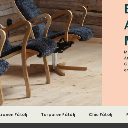
M
A
G.A Berg. 
e
ä
S
f
tronen Fåtölj
Torparen Fåtölj
Chic Fåtölj