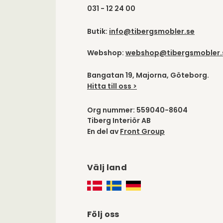
031 - 12 24 00
Butik:
info@tibergsmobler.se
Webshop:
webshop@tibergsmobler.
Bangatan 19, Majorna, Göteborg.
Hitta till oss >
Org nummer: 559040-8604
Tiberg Interiör AB
En del av
Front Group
Välj land
Följ oss