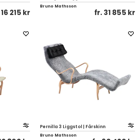
Bruno Mathsson
.
16 215 kr
fr.
31 855 kr
Pernilla 3 Liggstol | Fårskinn
Bruno Mathsson