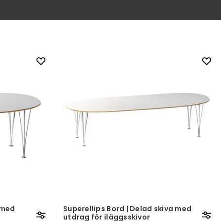
a med
Superellips Bord | Delad skiva med
utdrag för iläggsskivor