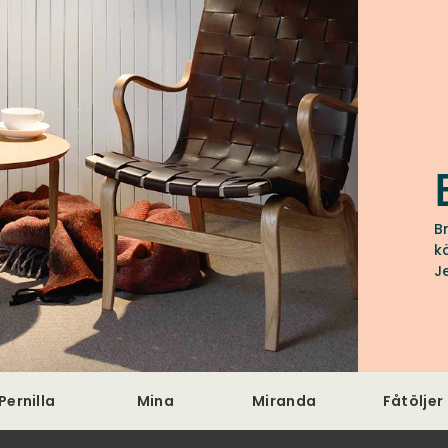
B
k
J
Pernilla
Mina
Miranda
Fåtöljer