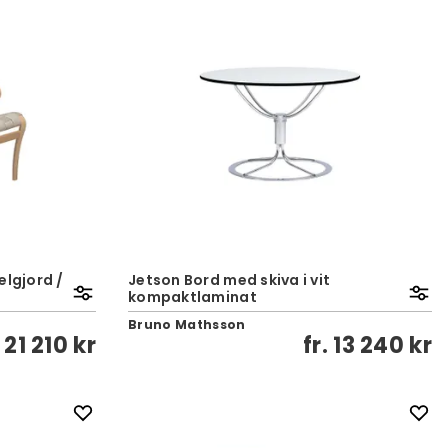
elgjord /
Jetson Bord med skiva i vit
kompaktlaminat
Bruno Mathsson
.
21 210 kr
fr.
13 240 kr