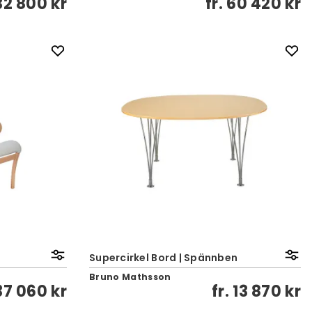
32 800 kr
fr.
60 420 kr
Supercirkel Bord | Spännben
Bruno Mathsson
37 060 kr
fr.
13 870 kr