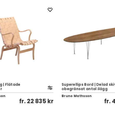
g | Flätade
Superellips Bord | Delad ski
r
obegränsat antal ilägg
son
Bruno Mathsson
fr.
22 835 kr
fr.