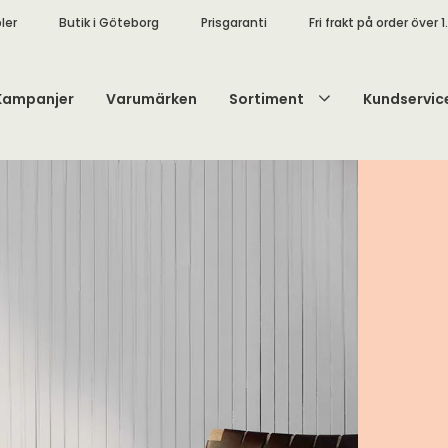
ler
Butik i Göteborg
Prisgaranti
Fri frakt på order över 1
Kampanjer
Varumärken
Sortiment
Kundservic