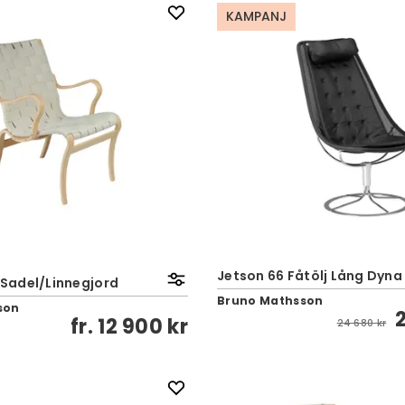
KAMPANJ
Jetson 66 Fåtölj Lång Dyna 
| Sadel/Linnegjord
Bruno Mathsson
son
fr.
12 900 kr
24 680 kr