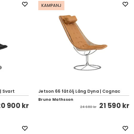
KAMPANJ
| Svart
Jetson 66 fåtölj Lång Dyna | Cognac
Bruno Mathsson
20 900 kr
21 590 kr
24 680 kr