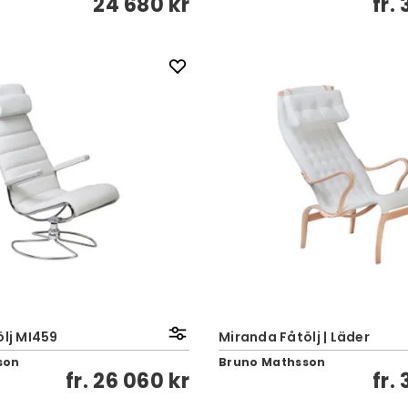
24 680 kr
fr.
ölj MI459
Miranda Fåtölj | Läder
son
Bruno Mathsson
fr.
26 060 kr
fr.