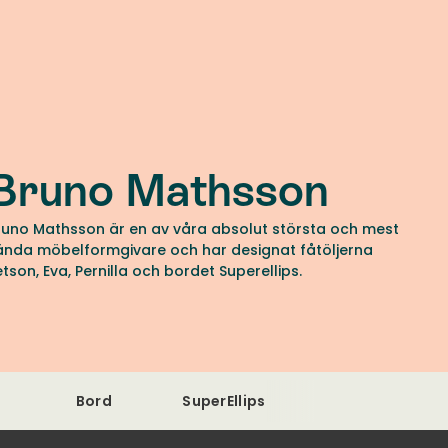
Bruno Mathsson
runo Mathsson är en av våra absolut största och mest
ända möbelformgivare och har designat fåtöljerna
etson, Eva, Pernilla och bordet Superellips.
Bord
SuperEllips