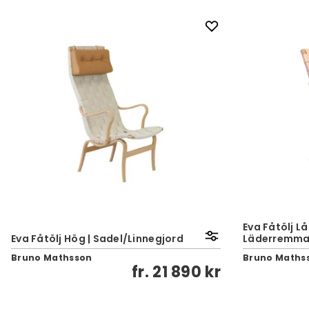
Eva Fåtölj Lå
Eva Fåtölj Hög | Sadel/Linnegjord
Läderremma
Bruno Mathsson
Bruno Maths
fr.
21 890 kr