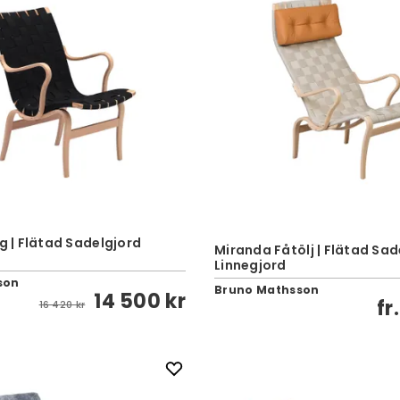
åg | Flätad Sadelgjord
Miranda Fåtölj | Flätad Sad
Linnegjord
son
Bruno Mathsson
14 500 kr
fr
16 420 kr