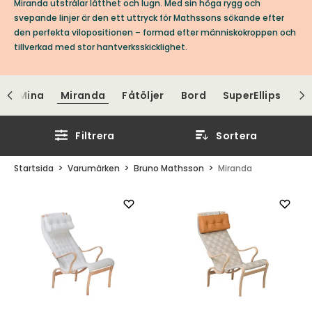
Miranda utstrålar lätthet och lugn. Med sin höga rygg och
svepande linjer är den ett uttryck för Mathssons sökande efter
den perfekta vilopositionen – formad efter människokroppen och
tillverkad med stor hantverksskicklighet.
a
Mina
Miranda
Fåtöljer
Bord
SuperEllips
Filtrera
Sortera
Startsida
Varumärken
Bruno Mathsson
Miranda