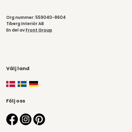
Org nummer: 559040-8604
Tiberg Interiör AB
En del av
Front Group
Välj land
Följ oss