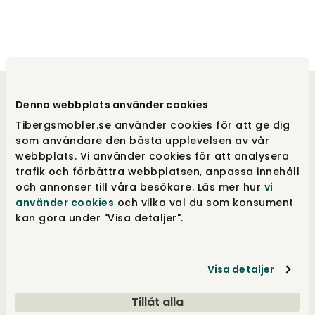
Välkommen till oss
Denna webbplats använder cookies
Tibergsmobler.se använder cookies för att ge dig
som användare den bästa upplevelsen av vår
Tibergs Möbler har funnits på Bangatan 19 i
Majorna, Göteborg sedan 1923 och är idag
webbplats. Vi använder cookies för att analysera
stolta över att sälja och leverera möbler till
trafik och förbättra webbplatsen, anpassa innehåll
hela Sverige. Med 3.000 m² fördelat på fem
och annonser till våra besökare. Läs mer hur
vi
våningar, är vår butik fylld med alltifrån
använder cookies
och vilka val du som konsument
sängar, till förvaringslösningar och
kan göra under "Visa detaljer".
matgrupper. Besök vår butik i Göteborg eller
handla online på tibergsmobler.se. Vi ser fram
emot att hjälpa dig hitta rätt möbel för ditt
Visa detaljer
hem.
Tillåt alla