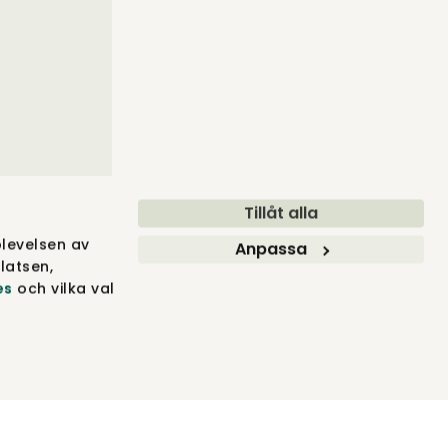
Tillåt alla
levelsen av
Anpassa
latsen,
es
och vilka val
BLER ® 2012-2026