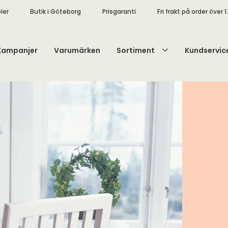
ler
Butik i Göteborg
Prisgaranti
Fri frakt på order över 1
Kampanjer
Varumärken
Sortiment
Kundservic