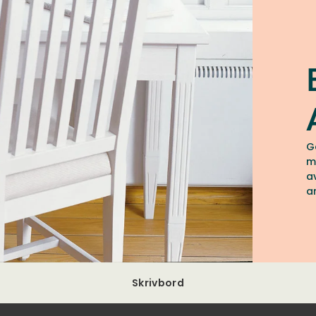
G
m
a
a
Skrivbord