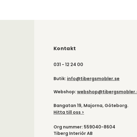
Kontakt
031 - 12 24 00
Butik:
info@tibergsmobler.se
Webshop:
webshop@tibergsmobler.
Bangatan 19, Majorna, Göteborg.
Hitta till oss >
Org nummer: 559040-8604
Tiberg Interiör AB