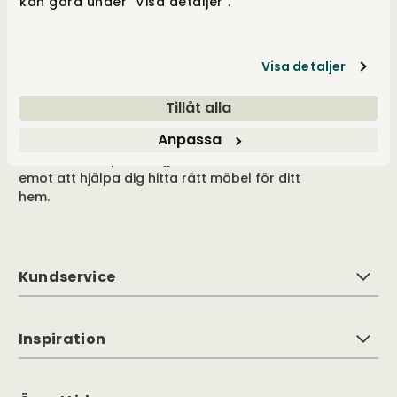
kan göra under "Visa detaljer".
Tibergs Möbler har funnits på Bangatan 19 i
Majorna, Göteborg sedan 1923 och är idag
stolta över att sälja och leverera möbler till
Visa detaljer
hela Sverige. Med 3.000 m² fördelat på fem
våningar, är vår butik fylld med alltifrån
Tillåt alla
sängar, till förvaringslösningar och
Anpassa
matgrupper. Besök vår butik i Göteborg eller
handla online på tibergsmobler.se. Vi ser fram
emot att hjälpa dig hitta rätt möbel för ditt
hem.
Kundservice
Inspiration