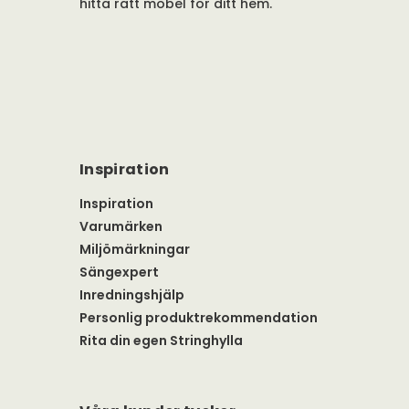
hitta rätt möbel för ditt hem.
Inspiration
Inspiration
Varumärken
Miljömärkningar
Sängexpert
Inredningshjälp
Personlig produktrekommendation
Rita din egen Stringhylla