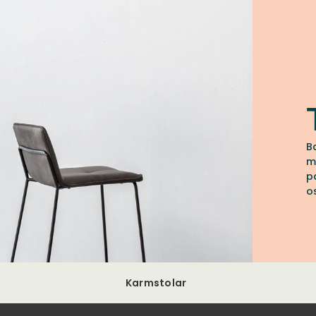
B
m
p
o
Karmstolar