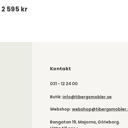
2 595 kr
Kontakt
031 - 12 24 00
Butik:
info@tibergsmobler.se
Webshop:
webshop@tibergsmobler.
Bangatan 19, Majorna, Göteborg.