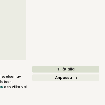
Tillåt alla
levelsen av
Anpassa
latsen,
es
och vilka val
BLER ® 2012-2026