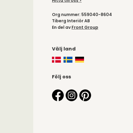
Hitta till oss >
Org nummer: 559040-8604
Tiberg Interiör AB
En del av
Front Group
Välj land
Följ oss