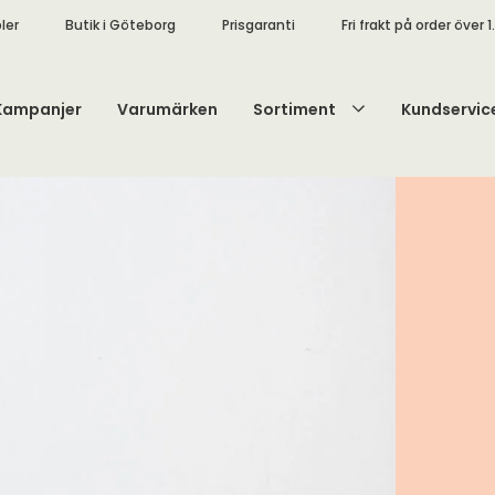
ler
Butik i Göteborg
Prisgaranti
Fri frakt på order över 1
Kampanjer
Varumärken
Sortiment
Kundservic