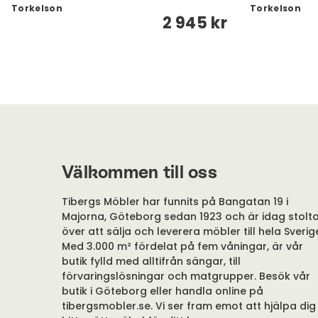
Torkelson
Torkelson
2 945 kr
Välkommen till oss
Tibergs Möbler har funnits på Bangatan 19 i
Majorna, Göteborg sedan 1923 och är idag stolt
över att sälja och leverera möbler till hela Sverig
Med 3.000 m² fördelat på fem våningar, är vår
butik fylld med alltifrån sängar, till
förvaringslösningar och matgrupper. Besök vår
butik i Göteborg eller handla online på
tibergsmobler.se. Vi ser fram emot att hjälpa dig