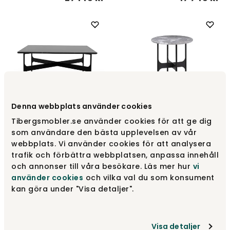
Denna webbplats använder cookies
Floema Soffbord 80x80 |
Tibergsmobler.se använder cookies för att ge dig
Kvadratiskt | Svart
Floema Soffbord Ø40 |
som användare den bästa upplevelsen av vår
Marmor
Runt | Grå Marmor
webbplats. Vi använder cookies för att analysera
Wendelbo
Wendelbo
trafik och förbättra webbplatsen, anpassa innehåll
och annonser till våra besökare. Läs mer hur
vi
17 745 kr
7 795 kr
använder cookies
och vilka val du som konsument
kan göra under "Visa detaljer".
Visa detaljer