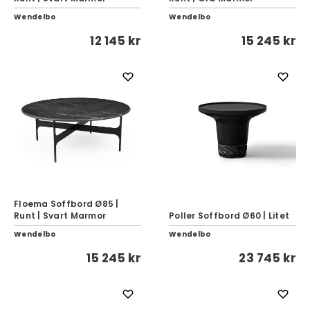
Wendelbo
Wendelbo
12 145 kr
15 245 kr
Floema Soffbord Ø85 |
Runt | Svart Marmor
Poller Soffbord Ø60 | Litet
Wendelbo
Wendelbo
15 245 kr
23 745 kr