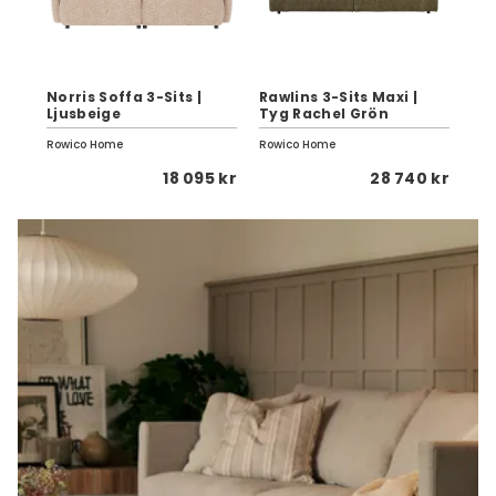
Norris Soffa 3-Sits |
Rawlins 3-Sits Maxi |
Dun
Ljusbeige
Tyg Rachel Grön
Ro
Rowico Home
Rowico Home
Row
 kr
18 095 kr
28 740 kr