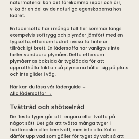
naturmaterial kan det förekomma repor och ärr,
vilka är en del av de naturliga egenskaperna hos
lädret.
En lädersoffa har i många fall fler sömmar längs
exempelvis soffrygg och plymåer jämfört med en
tygsoffa, eftersom lädret i vissa fall inte är
tillräckligt brett. En lädersoffa har vanligtvis inte
heller vändbara plymåer. Detta eftersom
plymåernas baksida är tygklädda för att
upprätthålla friktion så plymerna håller sig på plats
och inte glider i väg.
Här kan du läsa vår läderguide
→
Alla lädersoffor →
Tvättråd och skötselråd
De flesta tyger går att rengöra eller tvätta på
något sätt. Det går att tvätta många tyger i
tvättmaskin eller kemtvätt, men inte alla. Kolla
därför upp vad som gäller för tyget dy valt så att