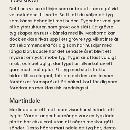
Det finns vissa riktlinjer som är bra att tänka på vid
val av klädsel till soffa. Se till att du väljer ett tyg
som känns behagligt mot huden. Tyger har vanligen
olika ytstrukturer, som grovt och slätt. Ett grövre
tyg skapar en rustik känsla med liv. Maskorna kan
dock enklare rivas upp i ett grövre tyg, vilket inte är
att rekommendera för dig som har husdjur med
långa klor. Bouclé har det senaste året blivit ett
mycket omtyckt möbeltyg. Tyget är oftast väldigt
mjukt och behagligt där tyget är tillverkat av ett
garn med små öglor. Ett tyg med slät struktur
bidrar till en elegant, följsam och len känsla som
förstärker formspråket. Ett säkert kort för dig som
föredrar en mer klassisk inredningsstil.
Martindale
Martindale är ett mått som visar hur slitstarkt ett
tyg är. Värdet anger hur många varv en tygklädd
platta har cirkulerat utan att några maskor gått
sönder. Desto högre martindale ett tyg har, desto