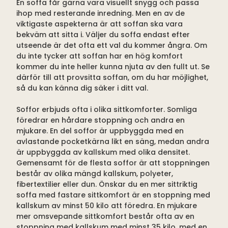
En soffa får gärna vara visuellt snygg och passa
ihop med resterande inredning. Men en av de
viktigaste aspekterna är att soffan ska vara
bekväm att sitta i. Väljer du soffa endast efter
utseende är det ofta ett val du kommer ångra. Om
du inte tycker att soffan har en hög komfort
kommer du inte heller kunna njuta av den fullt ut. Se
därför till att provsitta soffan, om du har möjlighet,
så du kan känna dig säker i ditt val.
Soffor erbjuds ofta i olika sittkomforter. Somliga
föredrar en hårdare stoppning och andra en
mjukare. En del soffor är uppbyggda med en
avlastande pocketkärna likt en säng, medan andra
är uppbyggda av kallskum med olika densitet.
Gemensamt för de flesta soffor är att stoppningen
består av olika mängd kallskum, polyeter,
fibertextilier eller dun. Önskar du en mer sittriktig
soffa med fastare sittkomfort är en stoppning med
kallskum av minst 50 kilo att föredra. En mjukare
mer omsvepande sittkomfort består ofta av en
stoppning med kallskum med minst 35 kilo, med en