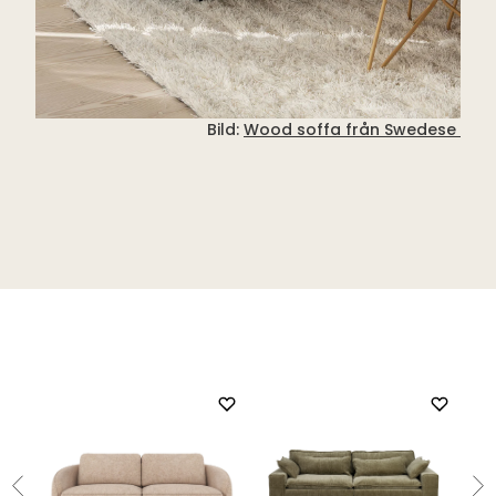
Bild:
Wood soffa från Swedese