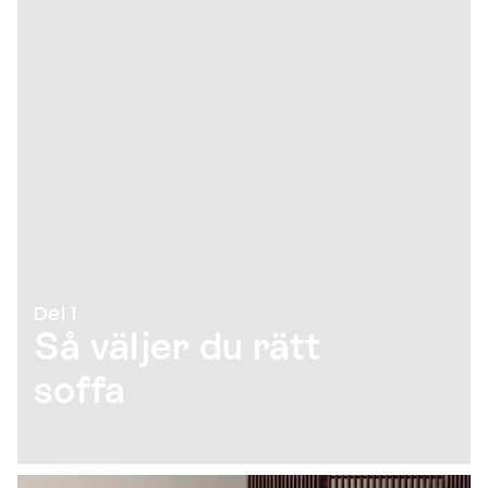
Del 1
Så väljer du rätt
soffa