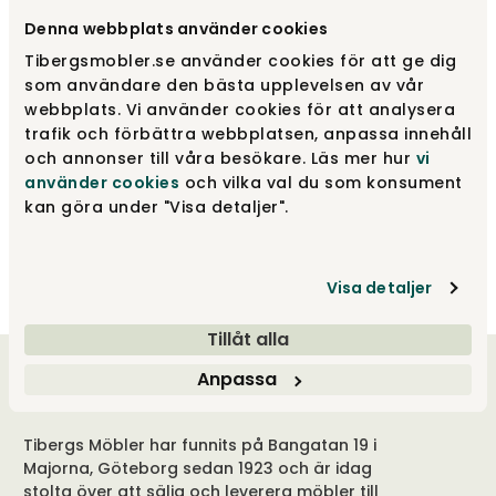
Denna webbplats använder cookies
Tibergsmobler.se använder cookies för att ge dig
som användare den bästa upplevelsen av vår
webbplats. Vi använder cookies för att analysera
Chic Fåtölj | Metall,
trafik och förbättra webbplatsen, anpassa innehåll
Läder
Chic Pall | Metall
och annonser till våra besökare. Läs mer hur
vi
Bröderna Anderssons
Bröderna Anderssons
använder cookies
och vilka val du som konsument
kan göra under "Visa detaljer".
fr.
16 980 kr
fr.
6 190 kr
19 860 kr
Visa detaljer
Tillåt alla
Anpassa
Välkommen till oss
Tibergs Möbler har funnits på Bangatan 19 i
Majorna, Göteborg sedan 1923 och är idag
stolta över att sälja och leverera möbler till