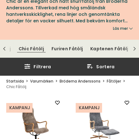
Chic är en elegant och nätt snurrfåtölj från Bröderna
Anderssons. Tillverkad med hög småländsk
hantverksskicklighet, rena linjer och genomtänkta
detaljer för en vacker silhuett. Med bekväm komfort
passar den perfekt i soffgruppen eller som solitär i
Läs mer
läshörnan.
åtölj
Chic Fåtölj
Furiren Fåtölj
Kaptenen Fåtölj
Filtrera
Sortera
Startsida
Varumärken
Bröderna Anderssons
Fåtöljer
Chic Fåtölj
KAMPANJ
KAMPANJ