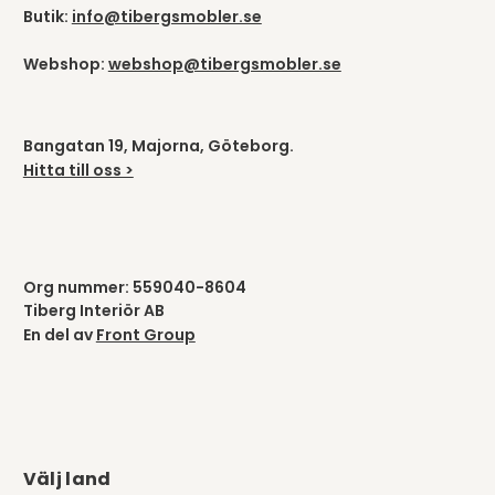
Butik:
info@tibergsmobler.se
Webshop:
webshop@tibergsmobler.se
Bangatan 19, Majorna, Göteborg.
Hitta till oss >
Org nummer: 559040-8604
Tiberg Interiör AB
En del av
Front Group
Välj land