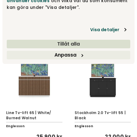
använder cookies
och vilka val du som konsument
kan göra under "Visa detaljer".
Line Tv-lift 55 | White/
Line Tv-lift 65 | Black/
Burned Walnut
Burned Walnut
Visa detaljer
Englesson
Englesson
22 000 kr
25 900 kr
Tillåt alla
Anpassa
Line Tv-lift 65 | White/
Stockholm 2.0 Tv-lift 55 |
Burned Walnut
Black
Englesson
Englesson
25 900 kr
22 000 kr