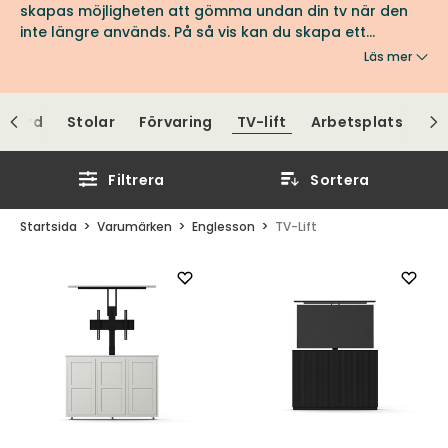
skapas möjligheten att gömma undan din tv när den
inte längre används. På så vis kan du skapa ett
ombonat vardagsrum som inte behöver kretsa runt
Läs mer
skärmar och tv-tittande. Englesson tv-lift'ar erbjuds i
två olika storlekar, flera olika modeller.
Bord
Stolar
Förvaring
TV-lift
Arbetsplats
Filtrera
Sortera
Startsida
Varumärken
Englesson
TV-Lift