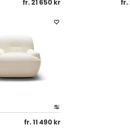
fr.
21 650 kr
fr.
fr.
11 490 kr