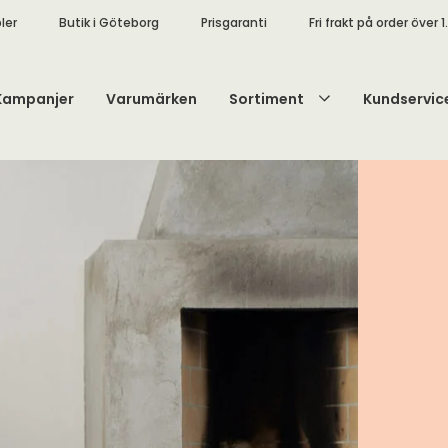
ler
Butik i Göteborg
Prisgaranti
Fri frakt på order över 1
Kampanjer
Varumärken
Sortiment
Kundservic