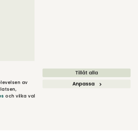
Tillåt alla
levelsen av
Anpassa
latsen,
es
och vilka val
BLER ® 2012-2026