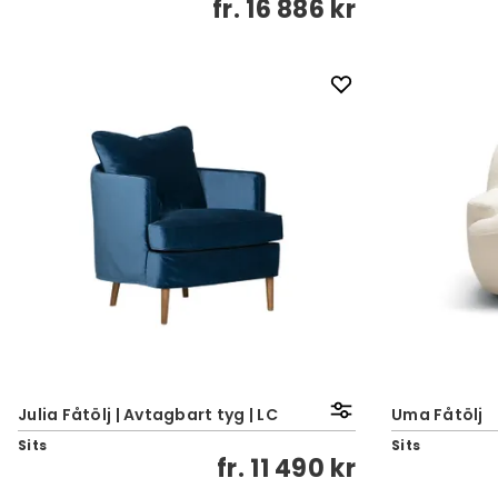
fr.
16 886 kr
Julia Fåtölj | Avtagbart tyg | LC
Uma Fåtölj
Sits
Sits
fr.
11 490 kr