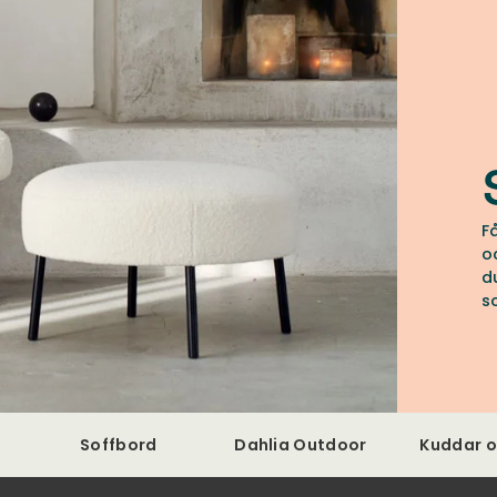
F
o
d
s
Soffbord
Dahlia Outdoor
Kuddar o