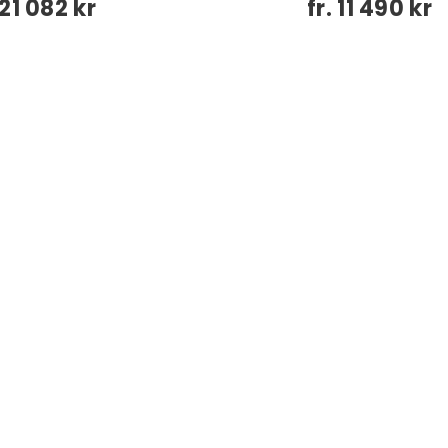
21 082 kr
fr.
11 490 kr