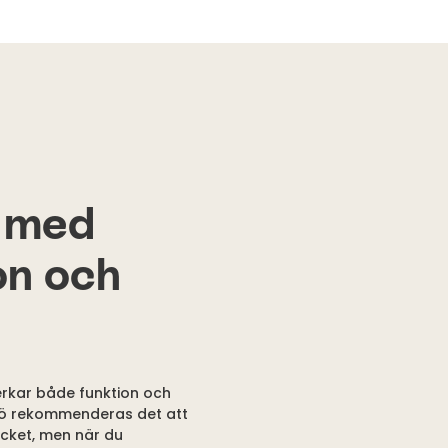
g med
on och
erkar både funktion och
jö rekommenderas det att
ycket, men när du