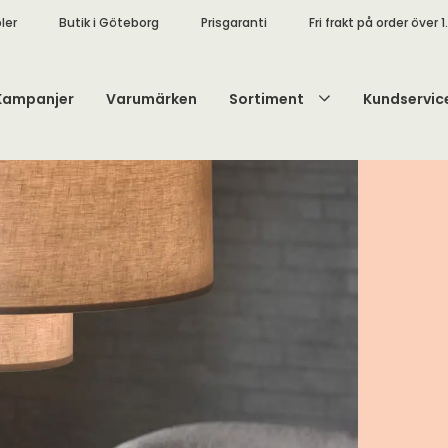
ler
Butik i Göteborg
Prisgaranti
Fri frakt på order över 1
Kampanjer
Varumärken
Sortiment
Kundservic