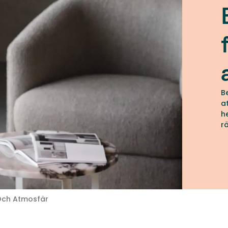
B
a
h
r
i
 Och Atmosfär