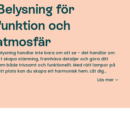
Belysning för
funktion och
atmosfär
elysning handlar inte bara om att se – det handlar om
tt skapa stämning, framhäva detaljer och göra ditt
em både trivsamt och funktionellt. Med rätt lampor på
ätt plats kan du skapa ett harmonisk hem. Låt dig
nspireras hur ljus kan förändra ditt hem!
Läs mer