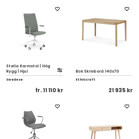
Stella Karmstol | Hög
Rygg | Hjul
Bok Skrivbord 140x70
Swedese
Ethnicraft
fr.
11 110 kr
21 935 kr