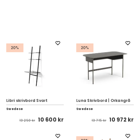
För effektivt arbete
20%
20%
Libri skrivbord Svart
Luna Skrivbord | Orkangrå
Swedese
Swedese
10 600 kr
10 972 kr
13 250 kr
13 715 kr