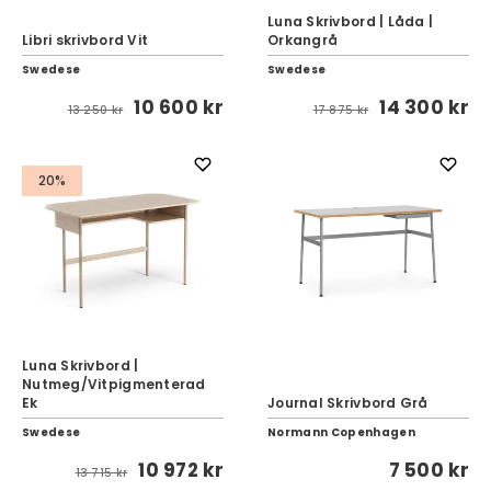
Luna Skrivbord | Låda |
Libri skrivbord Vit
Orkangrå
Swedese
Swedese
10 600 kr
14 300 kr
13 250 kr
17 875 kr
20%
Luna Skrivbord |
Nutmeg/Vitpigmenterad
Ek
Journal Skrivbord Grå
Swedese
Normann Copenhagen
10 972 kr
7 500 kr
13 715 kr