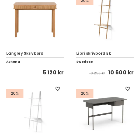
20%
Langley Skrivbord
Libri skrivbord Ek
Actona
Swedese
5 120 kr
10 600 kr
13 250 kr
20%
20%