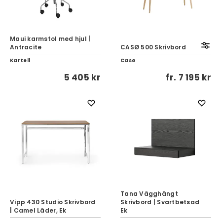
Maui karmstol med hjul |
Antracite
CASØ 500 Skrivbord
Kartell
Casø
5 405 kr
fr.
7 195 kr
Tana Vägghängt
Vipp 430 Studio Skrivbord
Skrivbord | Svartbetsad
| Camel Läder, Ek
Ek