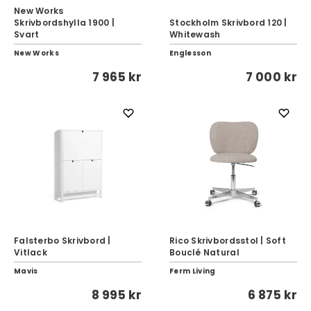
New Works
Skrivbordshylla 1900 |
Stockholm Skrivbord 120 |
Svart
Whitewash
New Works
Englesson
7 965 kr
7 000 kr
Falsterbo Skrivbord |
Rico Skrivbordsstol | Soft
Vitlack
Bouclé Natural
Mavis
Ferm Living
8 995 kr
6 875 kr