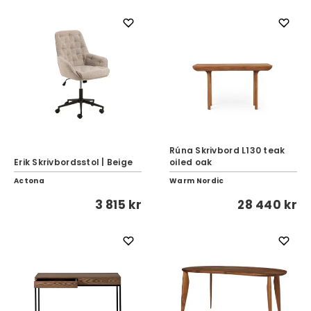
Rúna Skrivbord L130 teak
Erik Skrivbordsstol | Beige
oiled oak
Actona
Warm Nordic
3 815 kr
28 440 kr