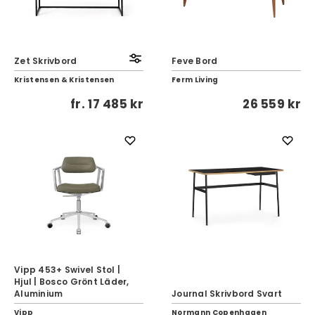
Zet Skrivbord
Feve Bord
Kristensen & Kristensen
Ferm Living
fr.
17 485 kr
26 559 kr
Vipp 453+ Swivel Stol |
Hjul | Bosco Grönt Läder,
Aluminium
Journal Skrivbord Svart
Vipp
Normann Copenhagen