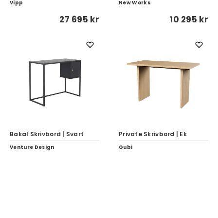
Vipp
New Works
27 695 kr
10 295 kr
Bakal Skrivbord | Svart
Private Skrivbord | Ek
Venture Design
Gubi
1 375 kr
21 999 kr