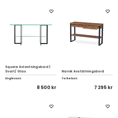
Square Avlastningsbord |
Svart/ Glas
Narvik Avställningsbord
Englesson
Torkelson
8 500 kr
7 295 kr