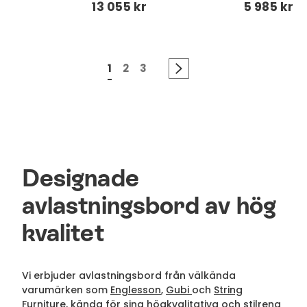
13 055 kr
5 985 kr
1
2
3
Designade
avlastningsbord av hög
kvalitet
Vi erbjuder avlastningsbord från välkända
varumärken som
Englesson
,
Gubi
och
String
Furniture
, kända för sina högkvalitativa och stilrena