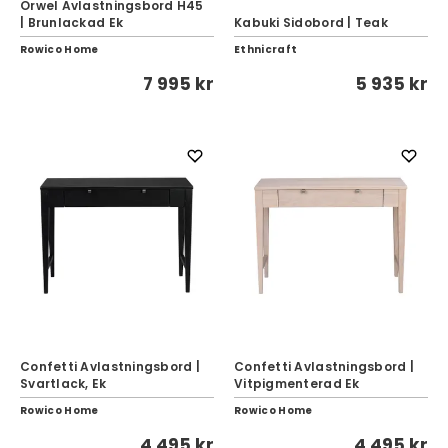
Orwel Avlastningsbord H45
| Brunlackad Ek
Kabuki Sidobord | Teak
Rowico Home
Ethnicraft
7 995 kr
5 935 kr
Confetti Avlastningsbord |
Confetti Avlastningsbord |
Svartlack, Ek
Vitpigmenterad Ek
Rowico Home
Rowico Home
4 495 kr
4 495 kr