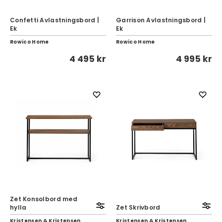
Confetti Avlastningsbord |
Garrison Avlastningsbord |
Ek
Ek
Rowico Home
Rowico Home
4 495 kr
4 995 kr
Zet Konsolbord med
hylla
Zet Skrivbord
Kristensen & Kristensen
Kristensen & Kristensen