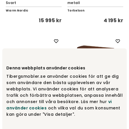
Svart
metall
Warm Nordic
Torkelson
15 995 kr
4 195 kr
Denna webbplats använder cookies
Tibergsmobler.se använder cookies för att ge dig
som användare den bästa upplevelsen av vår
webbplats. Vi använder cookies för att analysera
trafik och förbättra webbplatsen, anpassa innehåll
och annonser till våra besökare. Läs mer hur
vi
Tree Konsolbord Lågt |
Verde Comodoro
Feve Avlastningsbord
använder cookies
och vilka val du som konsument
kan göra under "Visa detaljer".
WOUD
Ferm Living
9 435 kr
11 485 kr