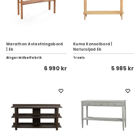
Marathon Avlastningsbord
Kuma Konsolbord |
| Ek
Naturoljad Ek
Birger Möbelfabrik
Troels
6 990 kr
5 985 kr