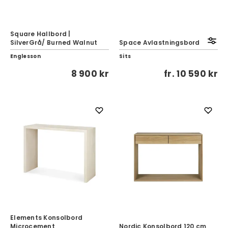
Square Hallbord |
SilverGrå/ Burned Walnut
Space Avlastningsbord
Englesson
Sits
8 900 kr
fr.
10 590 kr
Elements Konsolbord
Microcement
Nordic Konsolbord 120 cm