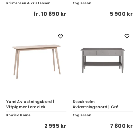
Kristensen & Kristensen
Englesson
fr.
10 690 kr
5 900 kr
Yumi Avlastningsbord |
Stockholm
Vitpigmenterad ek
Avlastningsbord | Grå
Rowico Home
Englesson
2 995 kr
7 800 kr