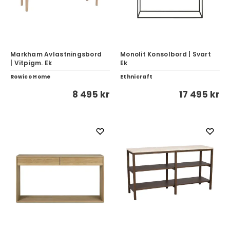
Markham Avlastningsbord
Monolit Konsolbord | Svart
| Vitpigm. Ek
Ek
Rowico Home
Ethnicraft
8 495 kr
17 495 kr