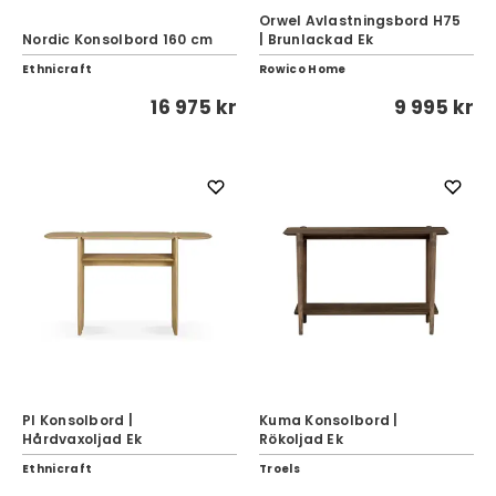
Orwel Avlastningsbord H75
Nordic Konsolbord 160 cm
| Brunlackad Ek
Ethnicraft
Rowico Home
16 975 kr
9 995 kr
PI Konsolbord |
Kuma Konsolbord |
Hårdvaxoljad Ek
Rökoljad Ek
Ethnicraft
Troels