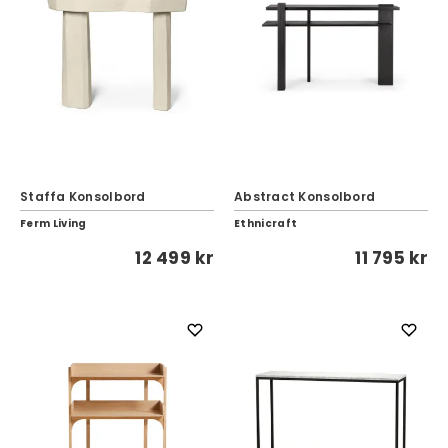
Staffa Konsolbord
Abstract Konsolbord
Ferm Living
Ethnicraft
12 499 kr
11 795 kr