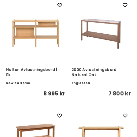
Holton Avlastningsbord |
2000 Avlastningsbord
Ek
Natural Oak
Rowico Home
Englesson
8 995 kr
7 800 kr