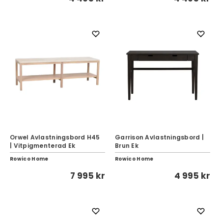
Orwel Avlastningsbord H45
Garrison Avlastningsbord |
| Vitpigmenterad Ek
Brun Ek
Rowico Home
Rowico Home
7 995 kr
4 995 kr