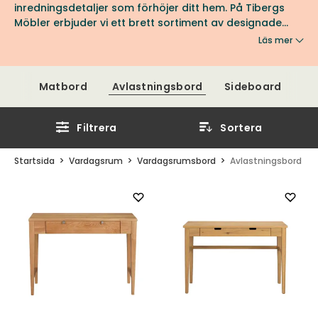
inredningsdetaljer som förhöjer ditt hem. På Tibergs
Möbler erbjuder vi ett brett sortiment av designade
avlastningsbord som kombinerar funktionalitet och
Läs mer
estetik. Oavsett om du söker ett bord för att visa upp
dekorativa föremål eller för att ha en praktisk yta nära
till hands, har vi något för dig.
Matbord
Avlastningsbord
Sideboard
Filtrera
Sortera
Startsida
Vardagsrum
Vardagsrumsbord
Avlastningsbord