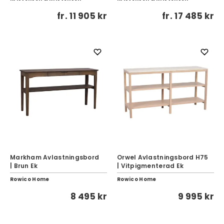
fr.
11 905 kr
fr.
17 485 kr
Markham Avlastningsbord
Orwel Avlastningsbord H75
| Brun Ek
| Vitpigmenterad Ek
Rowico Home
Rowico Home
8 495 kr
9 995 kr