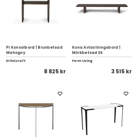
PI Konsolbord | Brunbetsad
Kona Avlastningsbord |
Mahogny
Mörkbetsad Ek
Ethnicraft
Ferm Living
8 825 kr
3 515 kr