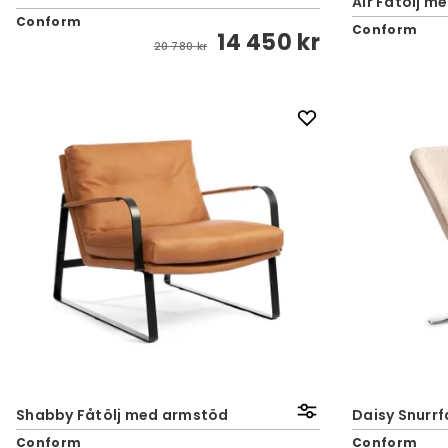
Air Fåtölj m
Conform
Conform
14 450 kr
20 780 kr
Shabby Fåtölj med armstöd
Daisy Snurrf
Conform
Conform