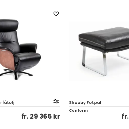
rfåtölj
Shabby Fotpall
Conform
fr.
29 365 kr
fr