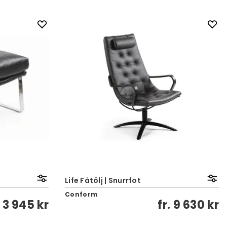
Life Fåtölj | Snurrfot
Conform
.
3 945 kr
fr.
9 630 kr