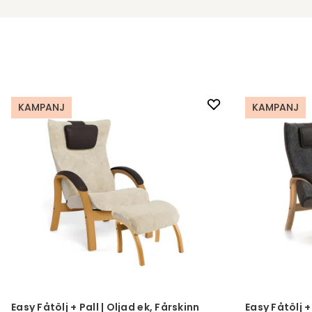
KAMPANJ
KAMPANJ
Easy Fåtölj + Pall | Oljad ek, Fårskinn
Easy Fåtölj +