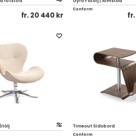
ed fotstöd
Gyro Fåtölj | Armstöd
Conform
fr.
20 440 kr
fr
åtölj
Timeout Sidobord
Conform