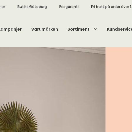
ler
Butik i Göteborg
Prisgaranti
Fri frakt på order över 1
Kampanjer
Varumärken
Sortiment
Kundservic