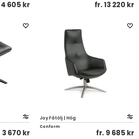
.
4 605 kr
fr.
13 220 kr
Joy Fåtölj | Hög
Conform
.
3 670 kr
fr.
9 685 kr