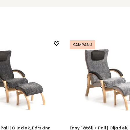
KAMPANJ
 Pall | Oljad ek, Fårskinn
Easy Fåtölj + Pall | Oljad ek