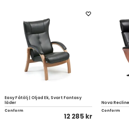
Easy Fåtölj | Oljad Ek, Svart Fantasy
läder
Nova Recline
Conform
Conform
12 285 kr