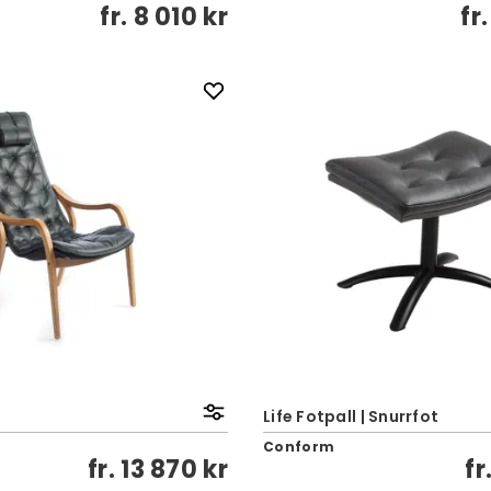
fr.
8 010 kr
fr
Life Fotpall | Snurrfot
Conform
fr.
13 870 kr
fr