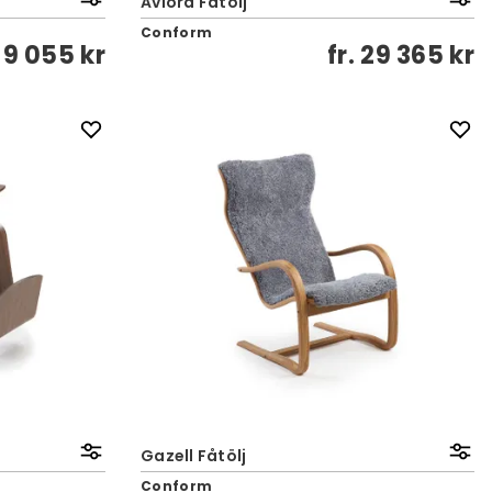
Aviora Fåtölj
Conform
.
9 055 kr
fr.
29 365 kr
Gazell Fåtölj
Conform