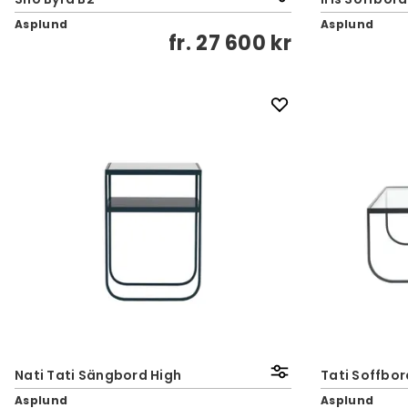
Asplund
Asplund
fr.
27 600 kr
Nati Tati Sängbord High
Tati Soffbor
Asplund
Asplund