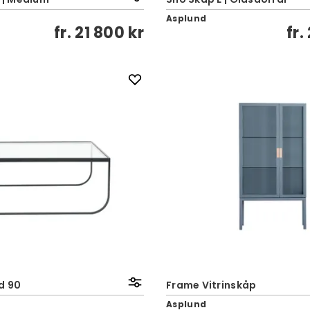
Asplund
fr.
21 800 kr
fr.
d 90
Frame Vitrinskåp
Asplund