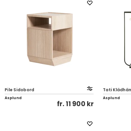
Pile Sidobord
Tati Klädhä
Asplund
Asplund
fr.
11 900 kr