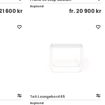
Asplund
21 600 kr
fr.
20 900 kr
Tati Loungebord 65
Asplund