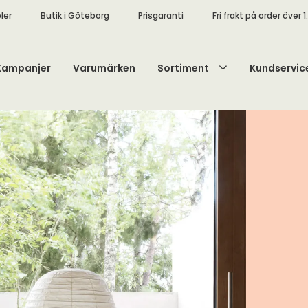
ler
Butik i Göteborg
Prisgaranti
Fri frakt på order över 1
Kampanjer
Varumärken
Sortiment
Kundservic