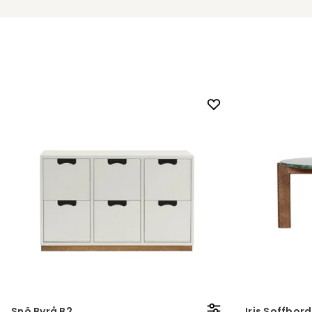
Snö Byrå B2
Iris Soffbor