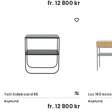
fr.
12 800 kr
Tati Sideboard 65
Luc 160 kon
Asplund
Asplund
fr.
12 800 kr