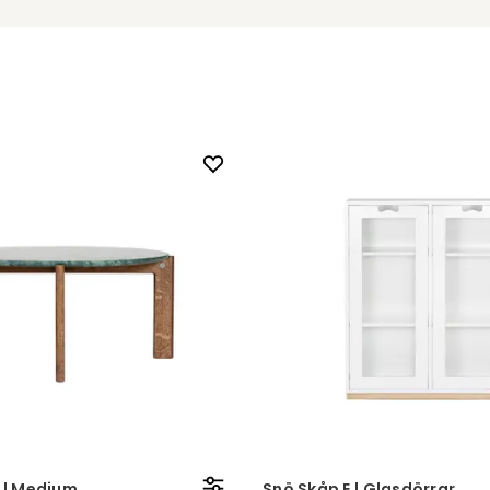
d | Medium
Snö Skåp E | Glasdörrar