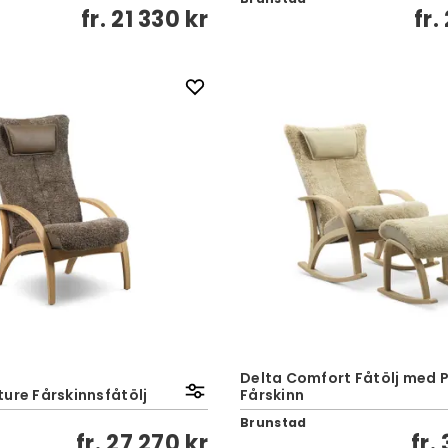
fr.
21 330 kr
fr.
Delta Comfort Fåtölj med Pa
ure Fårskinnsfåtölj
Fårskinn
Brunstad
fr.
27 270 kr
fr.