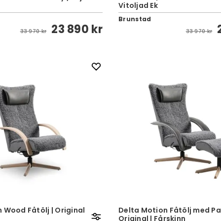
Vitoljad Ek
Brunstad
23 890 kr
33 970 kr
33 970 kr
 Wood Fåtölj | Original
Delta Motion Fåtölj med Pal
Original | Fårskinn