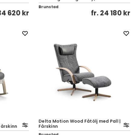
Brunstad
34 620 kr
fr.
24 180 kr
Delta Motion Wood Fåtölj med Pall |
Fårskinn
Fårskinn
Brunstad