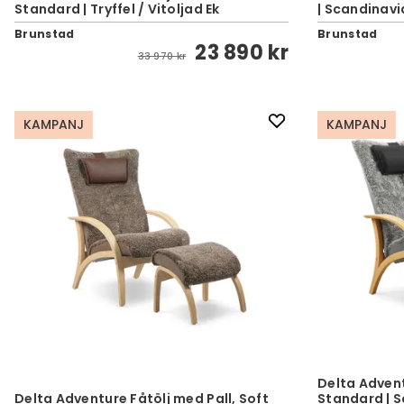
Standard | Tryffel / Vitoljad Ek
| Scandinavi
Brunstad
Brunstad
23 890 kr
33 970 kr
KAMPANJ
KAMPANJ
Delta Advent
Delta Adventure Fåtölj med Pall, Soft
Standard | S