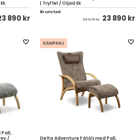
 Ek
| Tryffel / Oljad Ek
Brunstad
23 890 kr
23 890 kr
33 970 kr
KAMPANJ
Pall,
ey /
Delta Adventure Fåtölj med Pall,