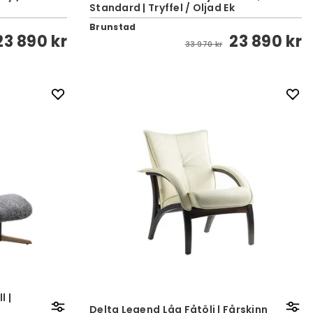
Standard | Tryffel / Oljad Ek
Brunstad
23 890 kr
23 890 kr
33 970 kr
l |
Delta Legend Låg Fåtölj | Fårskinn