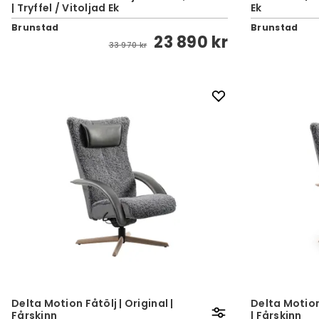
| Tryffel / Vitoljad Ek
Ek
Brunstad
Brunstad
23 890 kr
33 970 kr
Delta Motion Fåtölj | Original |
Delta Motion
Fårskinn
| Fårskinn