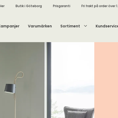
ler
Butik i Göteborg
Prisgaranti
Fri frakt på order över 1
Kampanjer
Varumärken
Sortiment
Kundservic