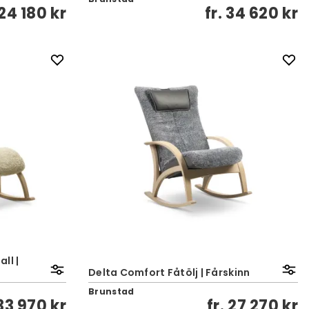
24 180 kr
fr.
34 620 kr
ll |
Delta Comfort Fåtölj | Fårskinn
Brunstad
33 970 kr
fr.
27 270 kr