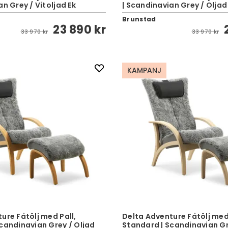
an Grey / Vitoljad Ek
| Scandinavian Grey / Oljad
Brunstad
23 890 kr
33 970 kr
33 970 kr
KAMPANJ
ure Fåtölj med Pall,
Delta Adventure Fåtölj med 
candinavian Grey / Oljad
Standard | Scandinavian Gr