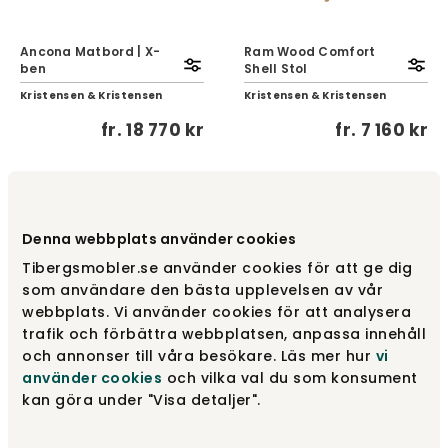
Ancona Matbord | X-
Ram Wood Comfort
ben
Shell Stol
Kristensen & Kristensen
Kristensen & Kristensen
fr.
18 770 kr
fr.
7 160 kr
NYHET
Denna webbplats använder cookies
Tibergsmobler.se använder cookies för att ge dig
som användare den bästa upplevelsen av vår
webbplats. Vi använder cookies för att analysera
trafik och förbättra webbplatsen, anpassa innehåll
och annonser till våra besökare. Läs mer hur
vi
Alcor Soft Ovalt
använder cookies
och vilka val du som konsument
Matbord
Optic HIFI Sideboard
kan göra under "Visa detaljer".
Kristensen & Kristensen
Kristensen & Kristensen
fr.
25 520 kr
fr.
14 995 kr