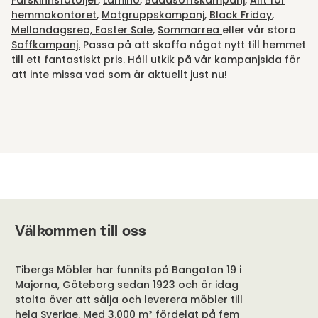
Fårskinnsfåtöljer
,
Lamino
,
Bäddsoffskampanj
,
Allt för
hemmakontoret
,
Matgruppskampanj
,
Black Friday
,
Mellandagsrea,
Easter Sale
,
Sommarrea
eller vår stora
Soffkampanj.
Passa på att skaffa något nytt till hemmet
till ett fantastiskt pris. Håll utkik på vår kampanjsida för
att inte missa vad som är aktuellt just nu!
Välkommen till oss
Tibergs Möbler har funnits på Bangatan 19 i
Majorna, Göteborg sedan 1923 och är idag
stolta över att sälja och leverera möbler till
hela Sverige. Med 3.000 m² fördelat på fem