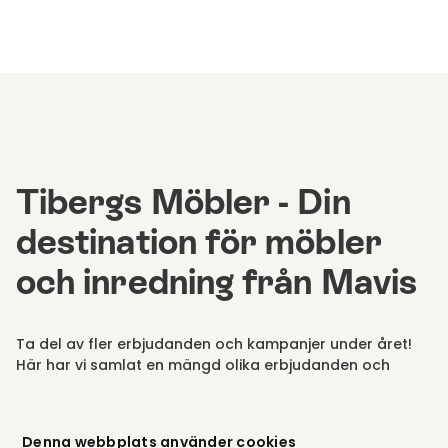
Tibergs Möbler - Din
destination för möbler
och inredning från Mavis
Ta del av fler erbjudanden och kampanjer under året!
Här har vi samlat en mängd olika erbjudanden och
kampanjer, som
String system,
Sängar
,
Fårskinnsfåtöljer
,
Lamino
,
Bäddsoffskampanj
,
Allt för
hemmakontoret
,
Matgruppskampanj
,
Black Friday
,
Denna webbplats använder cookies