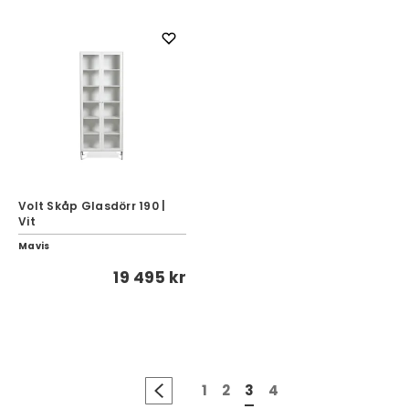
Volt Skåp Glasdörr 190 |
Vit
Mavis
19 495 kr
1
2
3
4