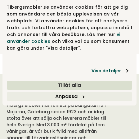
Mellandagsrea,
Easter Sale
,
Sommarrea
eller vår stora
Soffkampanj.
Passa på att skaffa något nytt till hemmet
Tibergsmobler.se använder cookies för att ge dig
till ett fantastiskt pris. Håll utkik på vår kampanjsida för
som användare den bästa upplevelsen av vår
att inte missa vad som är aktuellt just nu!
webbplats. Vi använder cookies för att analysera
trafik och förbättra webbplatsen, anpassa innehåll
och annonser till våra besökare. Läs mer hur
vi
använder cookies
och vilka val du som konsument
kan göra under "Visa detaljer".
Visa detaljer
Tillåt alla
Välkommen till oss
Anpassa
Tibergs Möbler har funnits på Bangatan 19 i
Majorna, Göteborg sedan 1923 och är idag
stolta över att sälja och leverera möbler till
hela Sverige. Med 3.000 m² fördelat på fem
våningar, är vår butik fylld med alltifrån
sängar, till förvaringslösningar och