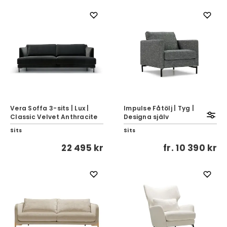
Vera Soffa 3-sits | Lux |
Impulse Fåtölj | Tyg |
Classic Velvet Anthracite
Designa själv
Sits
Sits
22 495 kr
fr.
10 390 kr