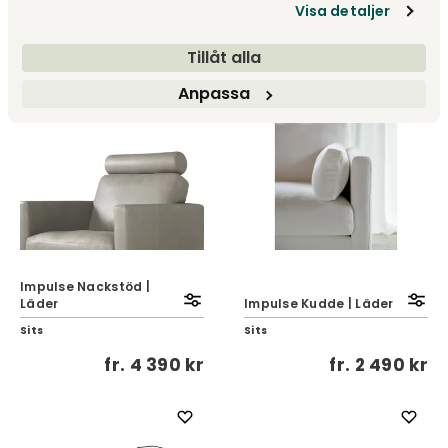
Visa detaljer
Sits
Sits
fr.
9 090 kr
fr.
7 490 kr
Tillåt alla
Anpassa
Impulse Nackstöd |
Läder
Impulse Kudde | Läder
Sits
Sits
fr.
4 390 kr
fr.
2 490 kr