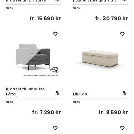
Klädsel till Lill Soffa
| Läder | Designa själv
Sits
Sits
fr.
15 690 kr
fr.
30 790 kr
Klädsel till Impulse
Fåtölj
Lill Pall
Sits
Sits
fr.
7 290 kr
fr.
8 590 kr