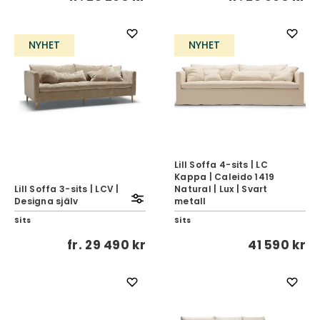
NYHET
NYHET
Lill Soffa 4-sits | LC
Kappa | Caleido 1419
Lill Soffa 3-sits | LCV |
Natural | Lux | Svart
Designa själv
metall
Sits
Sits
fr.
29 490 kr
41 590 kr