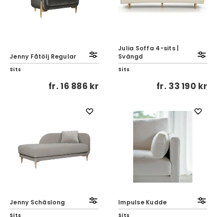
Julia Soffa 4-sits |
Jenny Fåtölj Regular
Svängd
Sits
Sits
fr.
16 886 kr
fr.
33 190 kr
Jenny Schäslong
Impulse Kudde
Sits
Sits