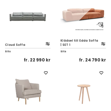
Klädsel till Edda Soffa
Cloud Soffa
| SET 1
Sits
Sits
fr.
22 990 kr
fr.
24 790 kr