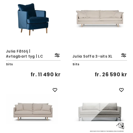
Julia Fåtölj |
Avtagbart tyg | LC
Julia Soffa 3-sits XL
Sits
Sits
fr.
11 490 kr
fr.
26 590 kr