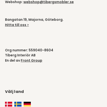
Webshop:
webshop@tibergsmobler.se
Bangatan 19, Majorna, Göteborg.
Hitta till oss >
Org nummer: 559040-8604
Tiberg Interiör AB
En del av
Front Group
Välj land