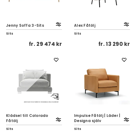
Jenny Soffa 3-Sits
Alex Fåtölj
Sits
Sits
fr.
29 474 kr
fr.
13 290 kr
Klädsel till Colorado
Impulse Fåtölj | Läder |
Fåtölj
Designa själv
Sits
Sits