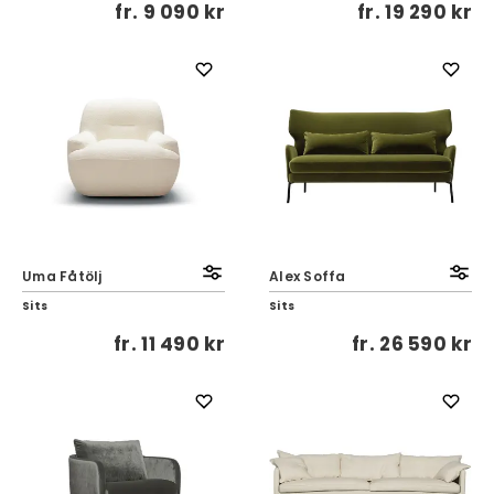
fr.
9 090 kr
fr.
19 290 kr
Uma Fåtölj
Alex Soffa
Sits
Sits
fr.
11 490 kr
fr.
26 590 kr