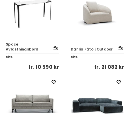
Space
Avlastningsbord
Dahlia Fåtölj Outdoor
Sits
Sits
fr.
10 590 kr
fr.
21 082 kr