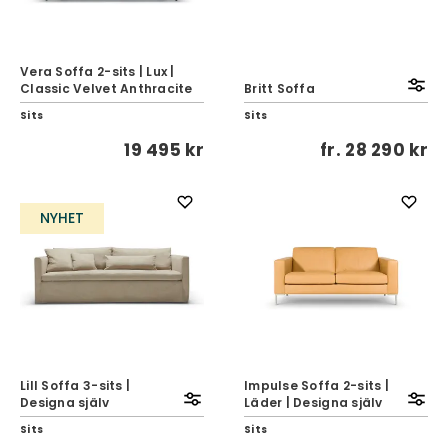
Vera Soffa 2-sits | Lux |
Classic Velvet Anthracite
Britt Soffa
Sits
Sits
19 495 kr
fr.
28 290 kr
NYHET
Lill Soffa 3-sits |
Impulse Soffa 2-sits |
Designa själv
Läder | Designa själv
Sits
Sits