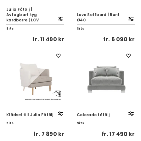
Julia Fåtölj |
Avtagbart tyg
Love Soffbord | Runt
kardborre | LCV
Ø40
Sits
Sits
fr.
11 490 kr
fr.
6 090 kr
Klädsel till Julia Fåtölj
Colorado fåtölj
Sits
Sits
fr.
7 890 kr
fr.
17 490 kr