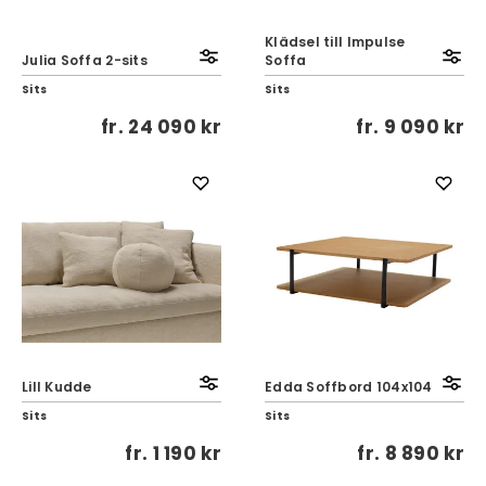
Klädsel till Impulse
Julia Soffa 2-sits
Soffa
Sits
Sits
fr.
24 090 kr
fr.
9 090 kr
Lill Kudde
Edda Soffbord 104x104
Sits
Sits
fr.
1 190 kr
fr.
8 890 kr