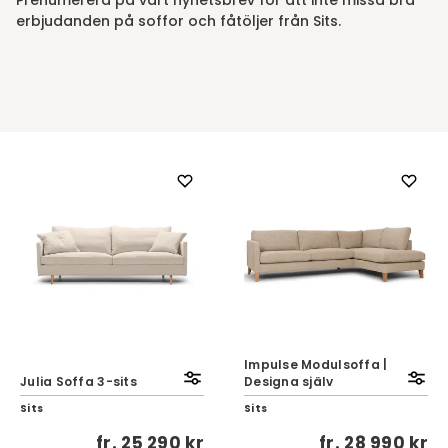
Prenumerera på vårt nyhetsbrev för att inte missa bra
erbjudanden på soffor och fåtöljer från Sits.
Impulse Modulsoffa |
Julia Soffa 3-sits
Designa själv
Sits
Sits
fr.
25 290 kr
fr.
28 990 kr