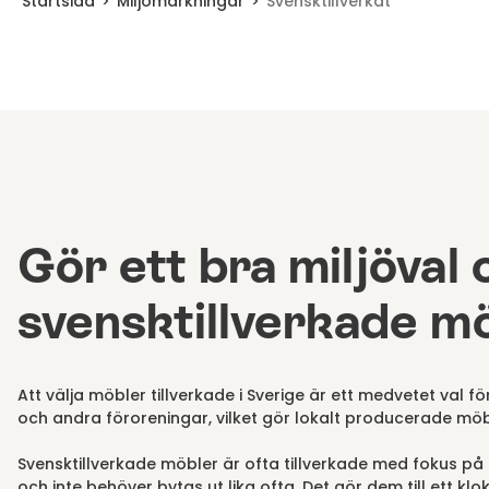
Startsida
Miljömärkningar
Svensktillverkat
Gör ett bra miljöval 
svensktillverkade m
Att välja möbler tillverkade i Sverige är ett medvetet val f
och andra föroreningar, vilket gör lokalt producerade möbler
Svensktillverkade möbler är ofta tillverkade med fokus på k
och inte behöver bytas ut lika ofta. Det gör dem till ett kl