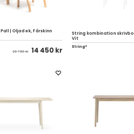
 Pall | Oljad ek, Fårskinn
String kombination skrivbor
Vit
String®
14 450 kr
20 780 kr