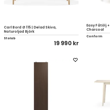
Easy Fåtölj +
Carl Bord Ø 115 | Delad Skiva,
Charcoal
Naturoljad Björk
Conform
Stolab
19 990 kr