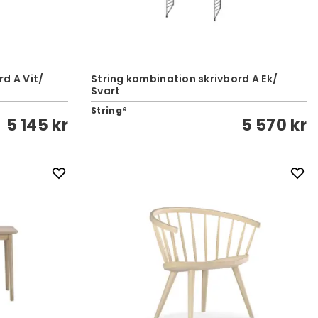
d A Vit/
String kombination skrivbord A Ek/
Svart
String®
5 145 kr
5 570 kr