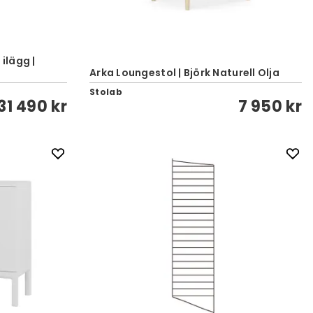
 ilägg |
Arka Loungestol | Björk Naturell Olja
Stolab
31 490 kr
7 950 kr