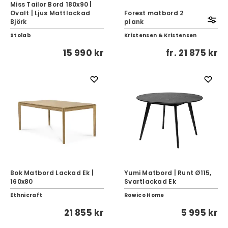
Miss Tailor Bord 180x90 |
Ovalt | Ljus Mattlackad
Forest matbord 2
Björk
plank
Stolab
Kristensen & Kristensen
15 990 kr
fr.
21 875 kr
Bok Matbord Lackad Ek |
Yumi Matbord | Runt Ø115,
160x80
Svartlackad Ek
Ethnicraft
Rowico Home
21 855 kr
5 995 kr