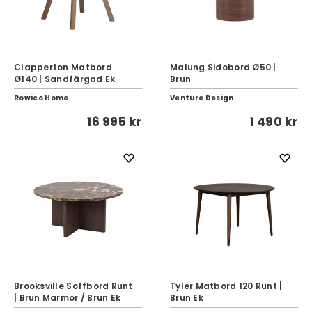
Clapperton Matbord
Malung Sidobord Ø50 |
Ø140 | Sandfärgad Ek
Brun
Rowico Home
Venture Design
16 995 kr
1 490 kr
Brooksville Soffbord Runt
Tyler Matbord 120 Runt |
| Brun Marmor / Brun Ek
Brun Ek