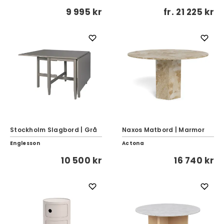
9 995 kr
fr.
21 225 kr
Stockholm Slagbord | Grå
Naxos Matbord | Marmor
Englesson
Actona
10 500 kr
16 740 kr