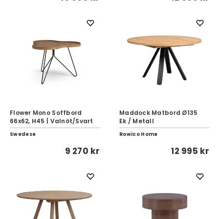
Flower Mono Soffbord
Maddock Matbord Ø135
66x62, H45 | Valnöt/Svart
Ek / Metall
Swedese
Rowico Home
9 270 kr
12 995 kr