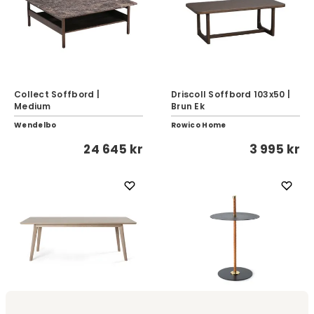
Collect Soffbord |
Driscoll Soffbord 103x50 |
Medium
Brun Ek
Wendelbo
Rowico Home
24 645 kr
3 995 kr