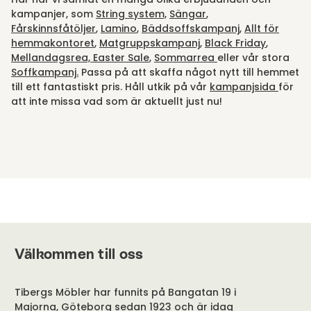
kampanjer, som
String system,
Sängar
,
Fårskinnsfåtöljer
,
Lamino
,
Bäddsoffskampanj
,
Allt för
hemmakontoret
,
Matgruppskampanj
,
Black Friday
,
Mellandagsrea,
Easter Sale
,
Sommarrea
eller vår stora
Soffkampanj.
Passa på att skaffa något nytt till hemmet
till ett fantastiskt pris. Håll utkik på vår
kampanjsida
för
att inte missa vad som är aktuellt just nu!
Välkommen till oss
Tibergs Möbler har funnits på Bangatan 19 i
Majorna, Göteborg sedan 1923 och är idag