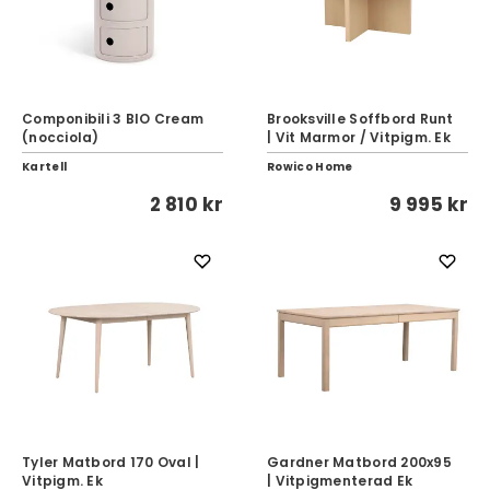
Componibili 3 BIO Cream
Brooksville Soffbord Runt
(nocciola)
| Vit Marmor / Vitpigm. Ek
Kartell
Rowico Home
2 810 kr
9 995 kr
Tyler Matbord 170 Oval |
Gardner Matbord 200x95
Vitpigm. Ek
| Vitpigmenterad Ek