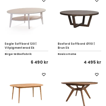
Eagle Soffbord 120 |
Boxford Soffbord Ø110 |
Vitpigmenterad Ek
Brun Ek
Birger Möbelfabrik
Rowico Home
6 490 kr
4 495 kr