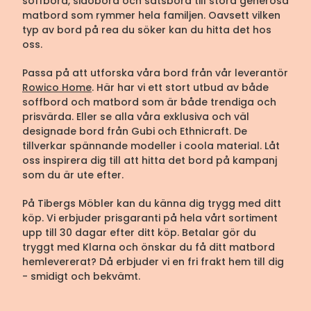
soffbord, sidobord och satsbord till stora generösa
matbord som rymmer hela familjen. Oavsett vilken
typ av bord på rea du söker kan du hitta det hos
oss.
Passa på att utforska våra bord från vår leverantör
Rowico Home
. Här har vi ett stort utbud av både
soffbord och matbord som är både trendiga och
prisvärda. Eller se alla våra exklusiva och väl
designade bord från Gubi och Ethnicraft. De
tillverkar spännande modeller i coola material. Låt
oss inspirera dig till att hitta det bord på kampanj
som du är ute efter.
På Tibergs Möbler kan du känna dig trygg med ditt
köp. Vi erbjuder prisgaranti på hela vårt sortiment
upp till 30 dagar efter ditt köp. Betalar gör du
tryggt med Klarna och önskar du få ditt matbord
hemlevererat? Då erbjuder vi en fri frakt hem till dig
- smidigt och bekvämt.