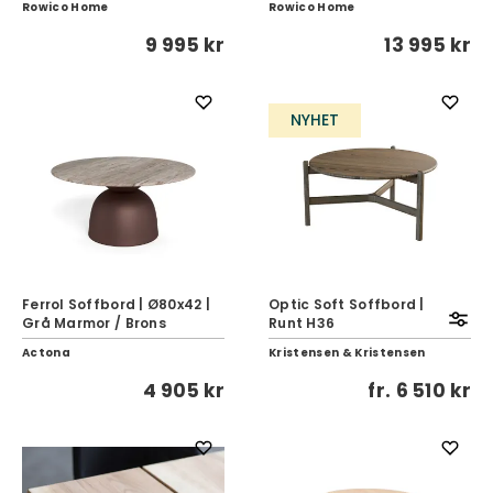
Rowico Home
Rowico Home
9 995 kr
13 995 kr
NYHET
Ferrol Soffbord | Ø80x42 |
Optic Soft Soffbord |
Grå Marmor / Brons
Runt H36
Actona
Kristensen & Kristensen
4 905 kr
fr.
6 510 kr