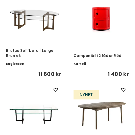
Brutus Soffbord | Large
Brun ek
Componibili 2 lådor Röd
Englesson
Kartell
11 600 kr
1 400 kr
NYHET