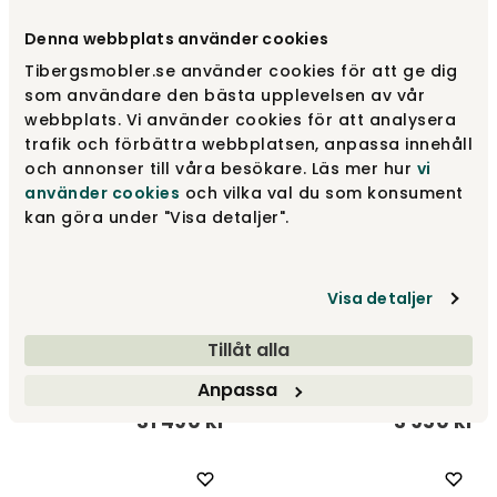
Flex Matbord | R-ben
Cabaret Sidobord | Svart
Kristensen & Kristensen
Klong
Denna webbplats använder cookies
Tibergsmobler.se använder cookies för att ge dig
fr.
20 300 kr
5 500 kr
som användare den bästa upplevelsen av vår
webbplats. Vi använder cookies för att analysera
trafik och förbättra webbplatsen, anpassa innehåll
och annonser till våra besökare. Läs mer hur
vi
använder cookies
och vilka val du som konsument
kan göra under "Visa detaljer".
Visa detaljer
Prima Vista Bord | 120x90
Panier bord / korg | Dark
Tillåt alla
+1 ilägg | Naturlackad ek
Green
Stolab
Kartell
Anpassa
31 490 kr
3 950 kr