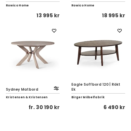
Rowico Home
Rowico Home
13 995 kr
18 995 kr
Eagle Soffbord 120 | Rökt
Sydney Matbord
Ek
Kristensen & Kristensen
Birger Möbelfabrik
fr.
30 190 kr
6 490 kr