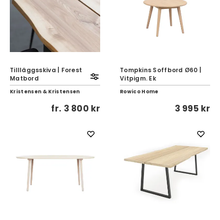
TilIläggsskiva | Forest
Tompkins Soffbord Ø60 |
Matbord
Vitpigm. Ek
Kristensen & Kristensen
Rowico Home
fr.
3 800 kr
3 995 kr