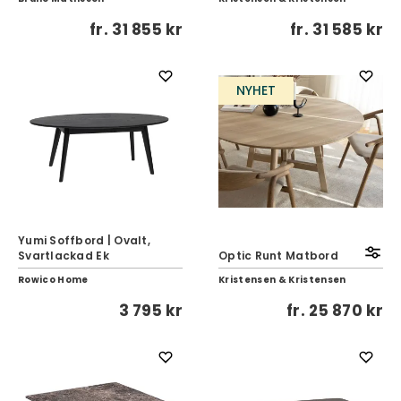
fr.
31 855 kr
fr.
31 585 kr
NYHET
Yumi Soffbord | Ovalt,
Svartlackad Ek
Optic Runt Matbord
Rowico Home
Kristensen & Kristensen
3 795 kr
fr.
25 870 kr