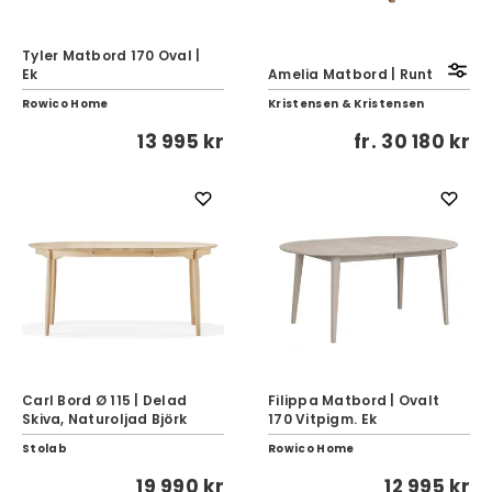
Tyler Matbord 170 Oval |
Ek
Amelia Matbord | Runt
Rowico Home
Kristensen & Kristensen
13 995 kr
fr.
30 180 kr
Carl Bord Ø 115 | Delad
Filippa Matbord | Ovalt
Skiva, Naturoljad Björk
170 Vitpigm. Ek
Stolab
Rowico Home
19 990 kr
12 995 kr