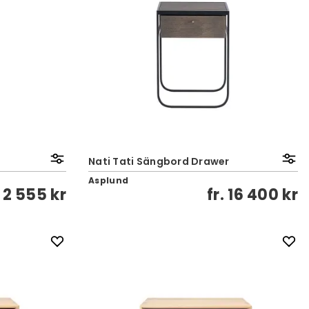
Nati Tati Sängbord Drawer
Asplund
.
2 555 kr
fr.
16 400 kr