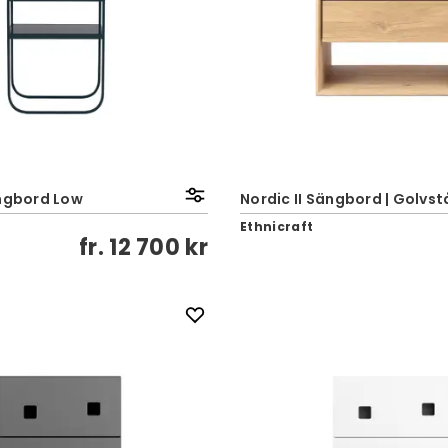
ängbord Low
Nordic II Sängbord | Golvs
Ethnicraft
fr.
12 700 kr