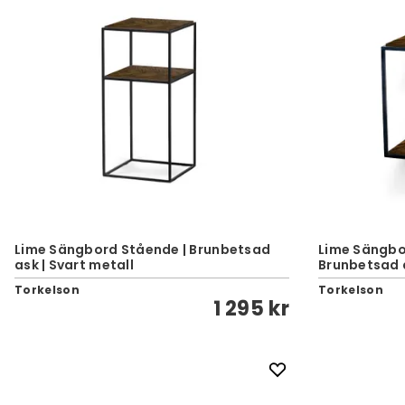
Lime Sängbord Stående | Brunbetsad
Lime Sängbo
ask | Svart metall
Brunbetsad a
Torkelson
Torkelson
1 295 kr