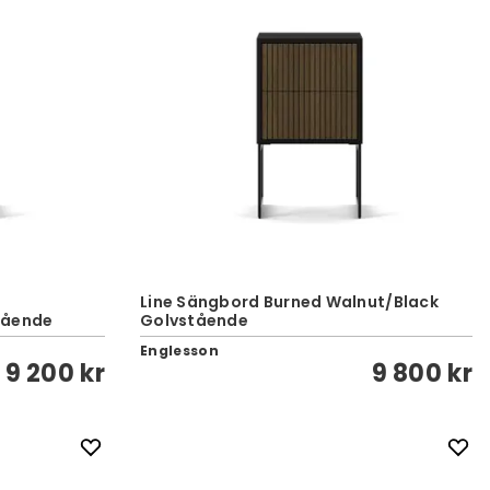
Line Sängbord Burned Walnut/Black
tående
Golvstående
Englesson
9 200 kr
9 800 kr