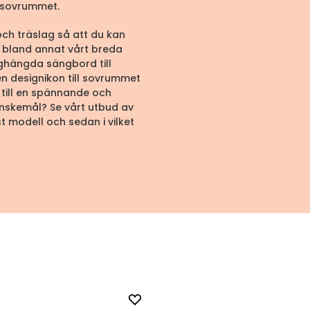
i sovrummet.
ch träslag så att du kan
e bland annat vårt breda
gghängda sängbord till
n designikon till sovrummet
 till en spännande och
 önskemål? Se vårt utbud av
t modell och sedan i vilket