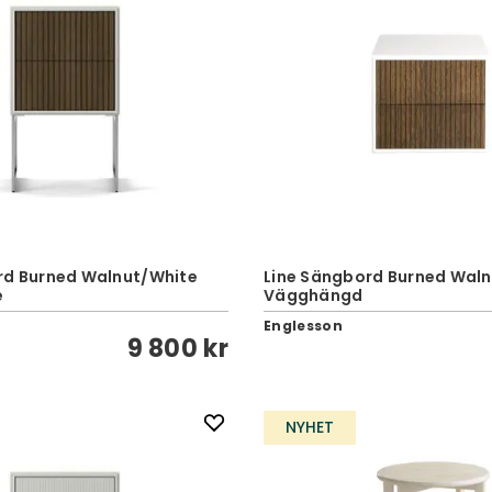
rd Burned Walnut/White
Line Sängbord Burned Wal
e
Vägghängd
Englesson
9 800 kr
NYHET