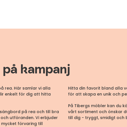
 på kampanj
 rea. Här samlar vi alla
Hitta din favorit bland alla 
 enkelt för dig att hitta
för att skapa en unik och per
På Tibergs möbler kan du kän
 sängbord på rea och till bra
vårt sortiment och önskar d
r och utföranden. Vi erbjuder
till dig - tryggt, smidigt oc
ycket förvaring till