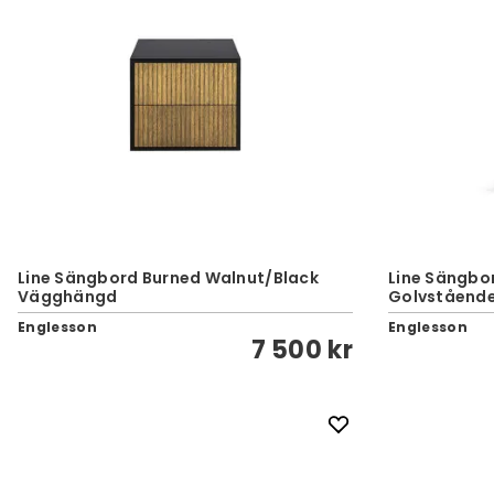
Line Sängbord Burned Walnut/Black
Line Sängbo
Vägghängd
Golvståend
Englesson
Englesson
7 500 kr