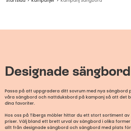
Startsida
Kampanjer
Kampanj Sängbord
Designade sängbord
Passa på att uppgradera ditt sovrum med nya sängbord på
våra sängbord och nattduksbord på kampanj så att det blir
dina favoriter.
Hos oss på Tibergs möbler hittar du ett stort sortiment av
priser. Välj bland ett brett urval av sängbord i olika forme
allt från designade sängbord och sängbord med plats för m