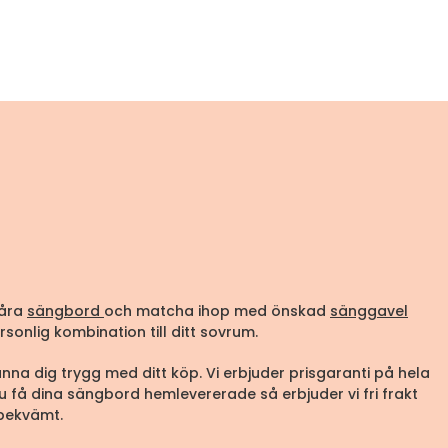
våra
sängbord
och matcha ihop med önskad
sänggavel
sonlig kombination till ditt sovrum.
na dig trygg med ditt köp. Vi erbjuder prisgaranti på hela
u få dina sängbord hemlevererade så erbjuder vi fri frakt
h bekvämt.