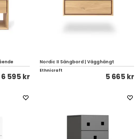
tående
Nordic II Sängbord | Vägghängt
Ethnicraft
6 595 kr
5 665 kr