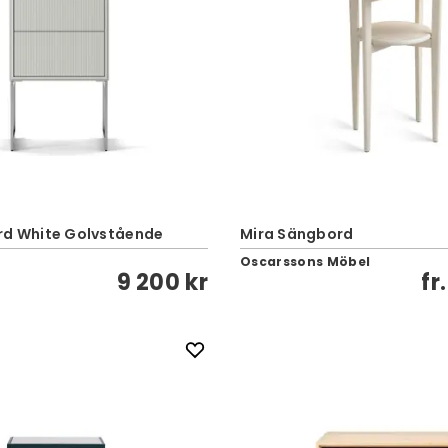
rd White Golvstående
Mira Sängbord
Oscarssons Möbel
9 200 kr
fr