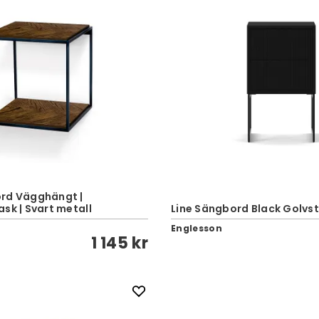
rd Vägghängt |
sk | Svart metall
Line Sängbord Black Golvs
Englesson
1 145 kr