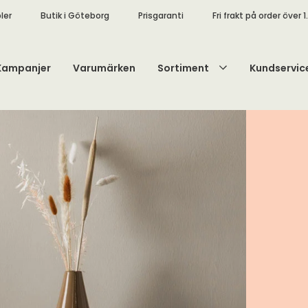
ler
Butik i Göteborg
Prisgaranti
Fri frakt på order över 1
Kampanjer
Varumärken
Sortiment
Kundservic