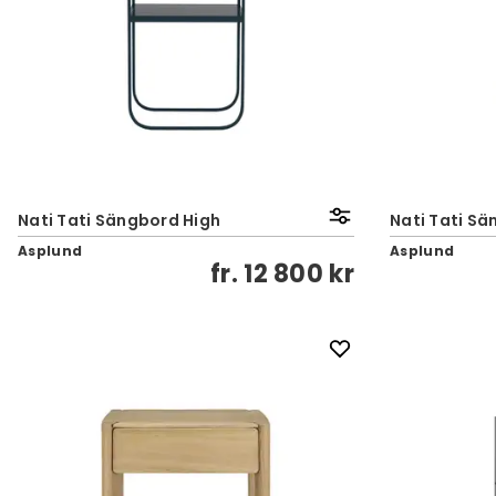
Nati Tati Sängbord High
Nati Tati S
Asplund
Asplund
fr.
12 800 kr