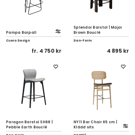
Splendor Barstol | Major
Pampa Barpall
Brown Bouclé
Cuero Design
Dan-Form
fr.
4 750 kr
4 895 kr
Paragon Barstol SH68 |
NY11 Bar Chair 65 cm |
Pebble Earth Bouclé
Klädd sits