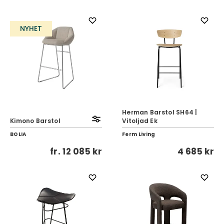
NYHET
Herman Barstol SH64 |
Kimono Barstol
Vitoljad Ek
BOLIA
Ferm Living
fr.
12 085 kr
4 685 kr