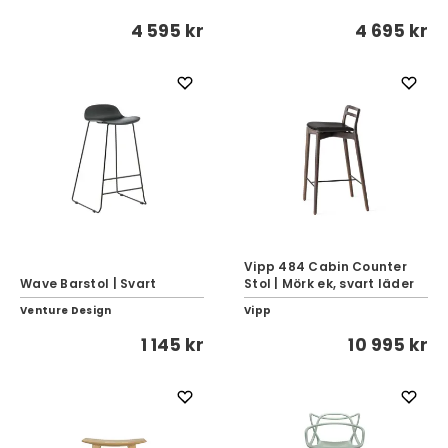
4 595 kr
4 695 kr
Vipp 484 Cabin Counter
Wave Barstol | Svart
Stol | Mörk ek, svart läder
Venture Design
Vipp
1 145 kr
10 995 kr