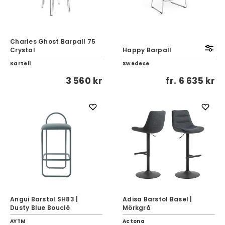
Charles Ghost Barpall 75
Crystal
Happy Barpall
Kartell
Swedese
3 560 kr
fr.
6 635 kr
Angui Barstol SH83 |
Adisa Barstol Basel |
Dusty Blue Bouclé
Mörkgrå
AYTM
Actona