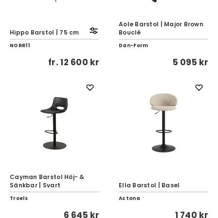
Aole Barstol | Major Brown
Hippo Barstol | 75 cm
Bouclé
NORR11
Dan-Form
fr.
12 600 kr
5 095 kr
Cayman Barstol Höj- &
Sänkbar | Svart
Ella Barstol | Basel
Troels
Actona
6 645 kr
1 740 kr