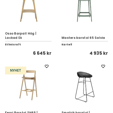
Osso Barpall Hög |
Lackad Ek
Masters barstol 65 Salvia
Ethnicraft
Kartell
6 645 kr
4 935 kr
NYHET
Fenri Barstol SH65 |
Smatrik barstol |