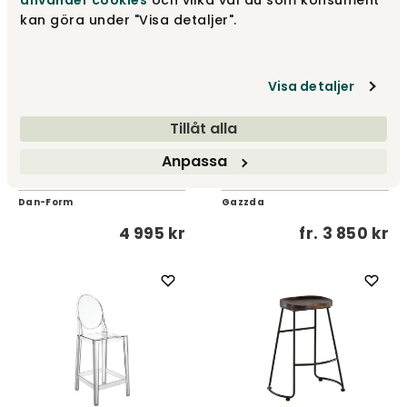
använder cookies
och vilka val du som konsument
kan göra under "Visa detaljer".
Visa detaljer
Tillåt alla
Anpassa
Gaia Barstol 65 cm |
Svart Konstläder
Blanc Barstol SH65
Dan-Form
Gazzda
4 995 kr
fr.
3 850 kr