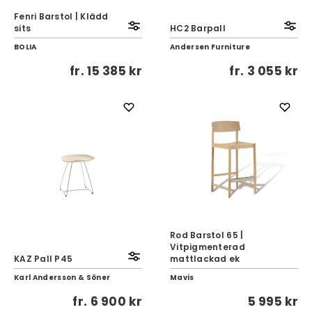
Fenri Barstol | Klädd
sits
HC2 Barpall
BOLIA
Andersen Furniture
fr.
15 385 kr
fr.
3 055 kr
Rod Barstol 65 |
Vitpigmenterad
KAZ Pall P45
mattlackad ek
Karl Andersson & Söner
Mavis
fr.
6 900 kr
5 995 kr