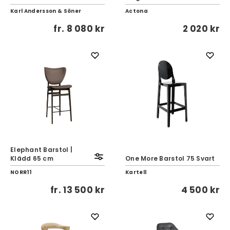
Karl Andersson & Söner
Actona
fr.
8 080 kr
2 020 kr
Elephant Barstol |
Klädd 65 cm
One More Barstol 75 Svart
NORR11
Kartell
fr.
13 500 kr
4 500 kr