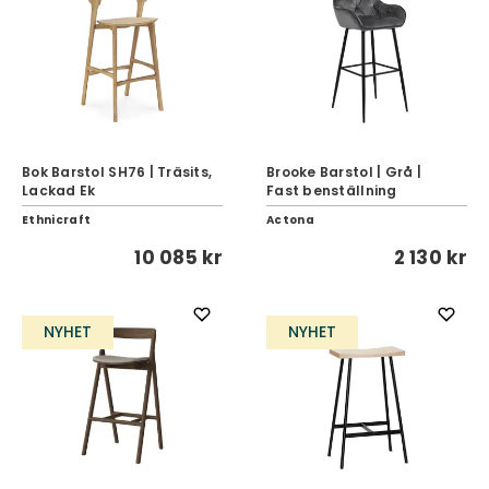
Bok Barstol SH76 | Träsits,
Brooke Barstol | Grå |
Lackad Ek
Fast benställning
Ethnicraft
Actona
10 085 kr
2 130 kr
NYHET
NYHET