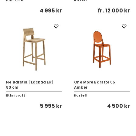
Dan-Form
NORR11
4 995 kr
fr.
12 000 kr
N4 Barstol | Lackad Ek |
One More Barstol 65
80 cm
Amber
Ethnicraft
Kartell
5 995 kr
4 500 kr