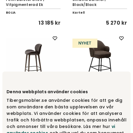
Vitpigmenterad Ek
Black/Black
BOLIA
Kartell
13 185 kr
5 270 kr
NYHET
Denna webbplats använder cookies
Vipp 465 Lodge Barstol |
Bae Barstol | Major Brown
Mörk Ek | Lädersits
Bouclé
Tibergsmobler.se använder cookies för att ge dig
Vipp
Dan-Form
som användare den bästa upplevelsen av vår
webbplats. Vi använder cookies för att analysera
15 495 kr
5 095 kr
trafik och förbättra webbplatsen, anpassa innehåll
och annonser till våra besökare. Läs mer hur
vi