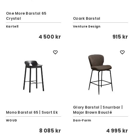
One More Barstol 65
Crystal
Ozark Barstol
Kartell
Venture Design
4 500 kr
915 kr
Glory Barstol | Snurrbar |
Mono Barstol 65 | Svart Ek
Major Brown Bouclé
WOUD
Dan-Form
8 085 kr
4 995 kr