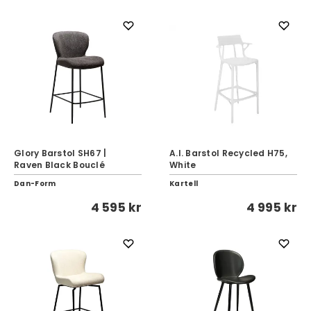
Glory Barstol SH67 |
A.I. Barstol Recycled H75,
Raven Black Bouclé
White
Dan-Form
Kartell
4 595 kr
4 995 kr