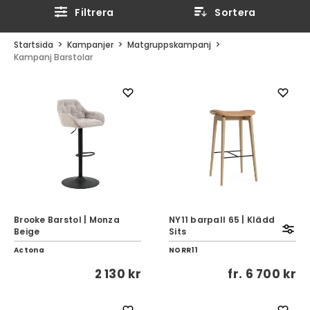
Filtrera
Sortera
Startsida
Kampanjer
Matgruppskampanj
Kampanj Barstolar
Brooke Barstol | Monza
NY11 barpall 65 | Klädd
Beige
Sits
Actona
NORR11
2 130 kr
fr.
6 700 kr