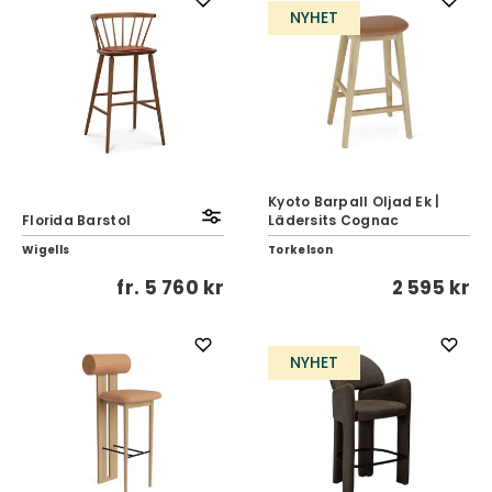
NYHET
Kyoto Barpall Oljad Ek |
Florida Barstol
Lädersits Cognac
Wigells
Torkelson
fr.
5 760 kr
2 595 kr
NYHET