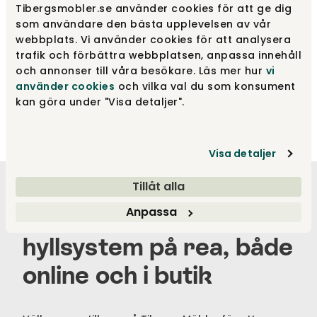
Tibergsmobler.se använder cookies för att ge dig
som användare den bästa upplevelsen av vår
webbplats. Vi använder cookies för att analysera
trafik och förbättra webbplatsen, anpassa innehåll
och annonser till våra besökare. Läs mer hur
vi
String Pocket Tegnérgrön
använder cookies
och vilka val du som konsument
String®
kan göra under "Visa detaljer".
1 475 kr
Visa detaljer
Tillåt alla
Anpassa
Handla String Pocket
hyllsystem på rea, både
online och i butik