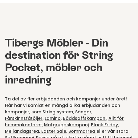
Tibergs Möbler - Din
destination för String
Pocket, möbler och
inredning
Ta del av fler erbjudanden och kampanjer under året!
Här har vi samlat en mängd olika erbjudanden och
kampanjer, som
String system,
Sängar
,
Fårskinnsfåtöljer
,
Lamino
,
Bäddsoffskampanj
,
Allt för
hemmakontoret
,
Matgruppskampanj
,
Black Friday
,
Mellandagsrea,
Easter Sale
,
Sommarrea
eller vår stora
Soffkampanj.
Passa på att skaffa något nytt till hemmet