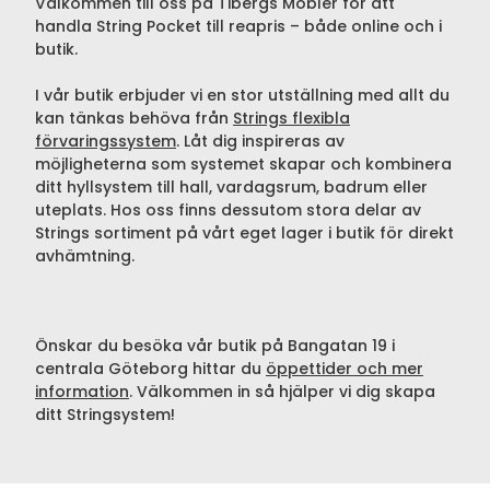
Välkommen till oss på Tibergs Möbler för att
handla String Pocket till reapris – både online och i
butik.
I vår butik erbjuder vi en stor utställning med allt du
kan tänkas behöva från
Strings flexibla
förvaringssystem
. Låt dig inspireras av
möjligheterna som systemet skapar och kombinera
ditt hyllsystem till hall, vardagsrum, badrum eller
uteplats. Hos oss finns dessutom stora delar av
Strings sortiment på vårt eget lager i butik för direkt
avhämtning.
Önskar du besöka vår butik på Bangatan 19 i
centrala Göteborg hittar du
öppettider och mer
information
. Välkommen in så hjälper vi dig skapa
ditt Stringsystem!