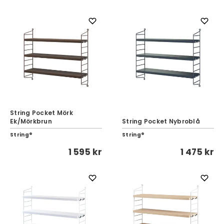
String Pocket Mörk
Ek/Mörkbrun
String Pocket Nybroblå
String®
String®
1 595 kr
1 475 kr