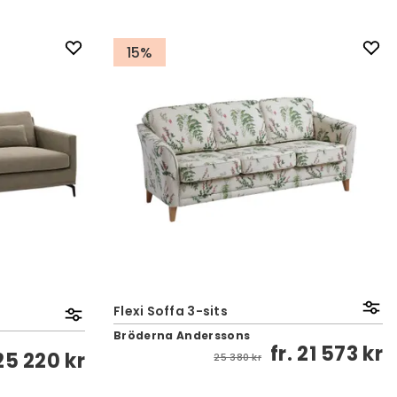
15%
Flexi Soffa 3-sits
Bröderna Anderssons
fr.
21 573 kr
25 220 kr
25 380 kr