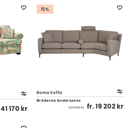
15%
Roma Soffa
Bröderna Anderssons
fr.
19 202 kr
.
41 170 kr
22 590 kr