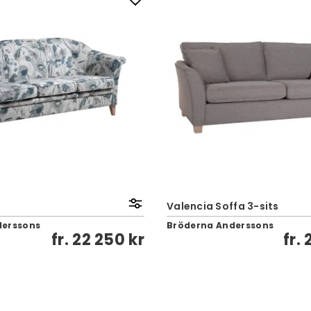
Valencia Soffa 3-sits
derssons
Bröderna Anderssons
fr.
22 250 kr
fr.