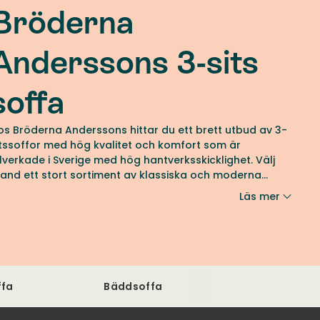
Bröderna
Anderssons 3-sits
soffa
os Bröderna Anderssons hittar du ett brett utbud av 3-
itssoffor med hög kvalitet och komfort som är
illverkade i Sverige med hög hantverksskicklighet. Välj
land ett stort sortiment av klassiska och moderna
odeller i ett brett utbud av tyger och läder i flera
Läs mer
ärger, former och mönster.
ffa
Bäddsoffa