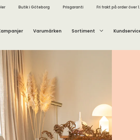
ler
Butik i Göteborg
Prisgaranti
Fri frakt på order över 1
Kampanjer
Varumärken
Sortiment
Kundservic