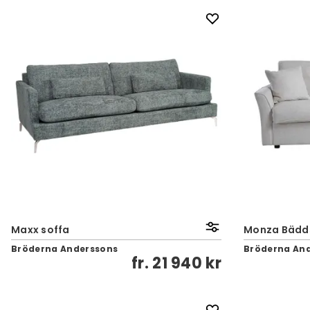
Maxx soffa
Monza Bädds
Bröderna Anderssons
Bröderna An
fr.
21 940 kr