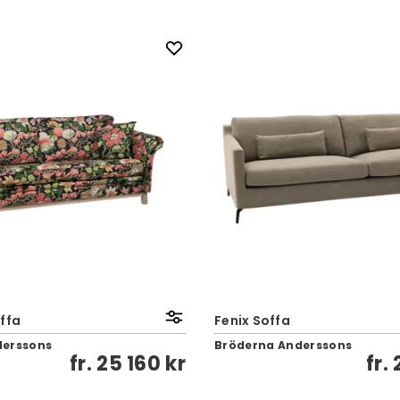
ffa
Fenix Soffa
derssons
Bröderna Anderssons
fr.
25 160 kr
fr.