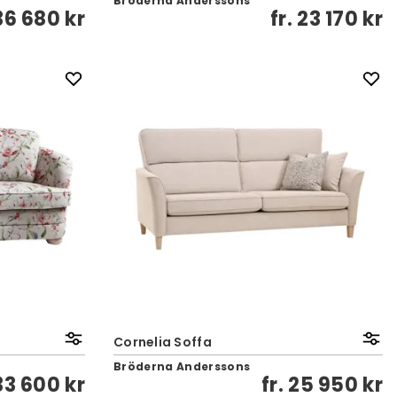
Bröderna Anderssons
36 680 kr
fr.
23 170 kr
Cornelia Soffa
Bröderna Anderssons
33 600 kr
fr.
25 950 kr