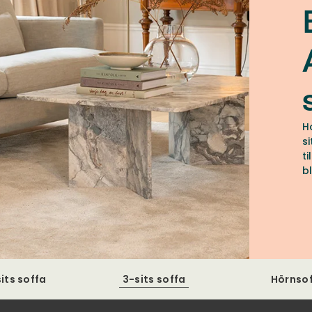
H
s
t
b
m
f
its soffa
3-sits soffa
Hörnso